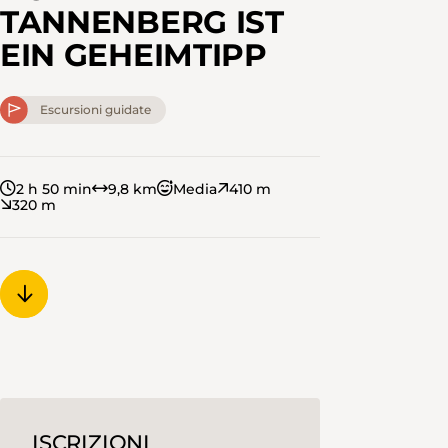
TANNENBERG IST
EIN GEHEIMTIPP
Escursioni guidate
2 h 50 min
9,8 km
Media
410 m
320 m
ISCRIZIONI