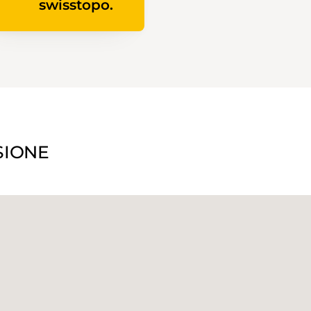
swisstopo.
SIONE