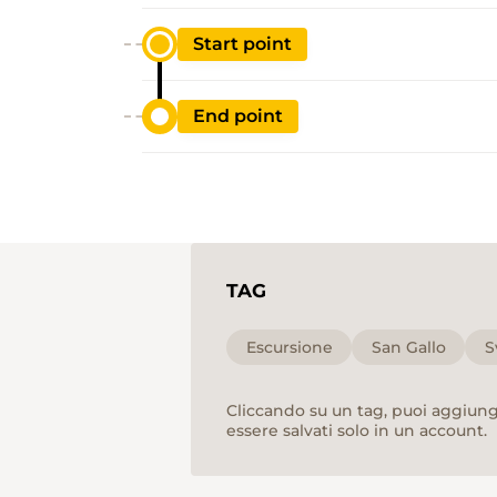
Start point
End point
TAG
Escursione
San Gallo
S
Cliccando su un tag, puoi aggiunge
essere salvati solo in un account.