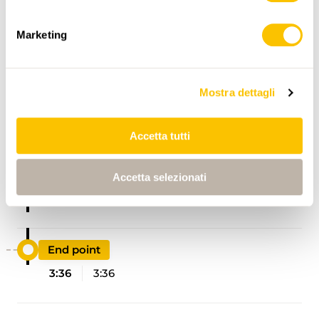
Marketing
Mostra dettagli
ITINERARIO
PROFILO DI ALTEZZA
Accetta tutti
Start point
Accetta selezionati
0:00
0:00
End point
3:36
3:36