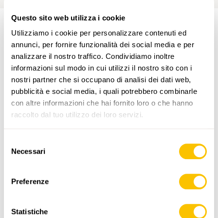
Questo sito web utilizza i cookie
Utilizziamo i cookie per personalizzare contenuti ed
PERCORSO DELL'ESCURSIONE
annunci, per fornire funzionalità dei social media e per
analizzare il nostro traffico. Condividiamo inoltre
informazioni sul modo in cui utilizzi il nostro sito con i
nostri partner che si occupano di analisi dei dati web,
pubblicità e social media, i quali potrebbero combinarle
con altre informazioni che hai fornito loro o che hanno
raccolto dal tuo utilizzo dei loro servizi.
www.sentieri-svizzeri.ch
Selezione
Necessari
del
consenso
Preferenze
,
swisstopo
Statistiche
Dati: