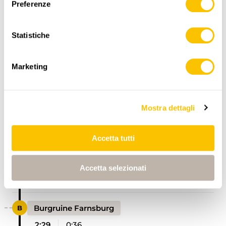
Preferenze
Statistiche
ITINERARIO
PROFILO DI ALTEZZA
Marketing
Maisprach, Dorf
Mostra dettagli
0:00
0:00
Accetta tutti
Buuseregg
Accetta selezionati
1:53
1:53
Burgruine Farnsburg
2:29
0:36