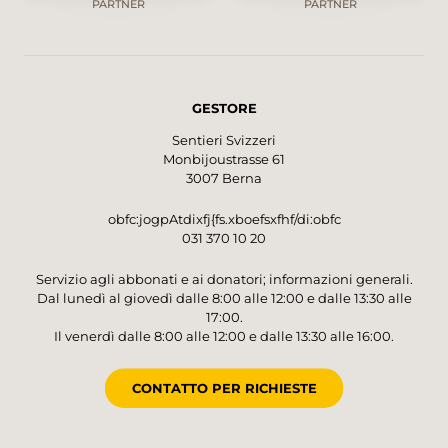
PARTNER
PARTNER
GESTORE
Sentieri Svizzeri
Monbijoustrasse 61
3007 Berna
obfc:jogpAtdixfj{fs.xboefsxfhf/di:obfc
031 370 10 20
Servizio agli abbonati e ai donatori; informazioni generali.
Dal lunedì al giovedì dalle 8:00 alle 12:00 e dalle 13:30 alle
17:00.
Il venerdì dalle 8:00 alle 12:00 e dalle 13:30 alle 16:00.
CONTATTO PER RICHIESTE