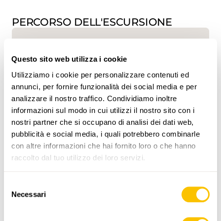
PERCORSO DELL'ESCURSIONE
Questo sito web utilizza i cookie
Utilizziamo i cookie per personalizzare contenuti ed
annunci, per fornire funzionalità dei social media e per
analizzare il nostro traffico. Condividiamo inoltre
www.sentieri-svizzeri.ch
informazioni sul modo in cui utilizzi il nostro sito con i
nostri partner che si occupano di analisi dei dati web,
pubblicità e social media, i quali potrebbero combinarle
con altre informazioni che hai fornito loro o che hanno
raccolto dal tuo utilizzo dei loro servizi.
,
swisstopo
Selezione
Necessari
Dati:
del
consenso