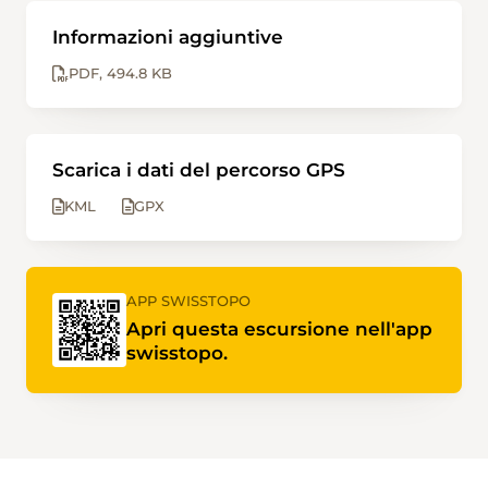
Informazioni aggiuntive
PDF
494.8 KB
Scarica i dati del percorso GPS
KML
GPX
APP SWISSTOPO
Apri questa escursione nell'app
swisstopo.