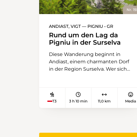
Nr. 19
ANDIAST, VIGT — PIGNIU • GR
Rund um den Lag da
Pigniu in der Surselva
Diese Wanderung beginnt in
Andiast, einem charmanten Dorf
in der Region Surselva. Wer sich
vor dem Aufbruch stärken will,
kann sich im Restaurant
Postigliun von den Köstlichkeiten
verwöhnen lassen. Ansonsten gibt
T3
3 h 10 min
11,0 km
Media
es auf dieser Wanderung gleich
drei schöne, eingerichtete
Picknickplätze. Auf dem ersten
Abschnitt führt der Weg an einem
Bachufer mit vielen Pflanzen und