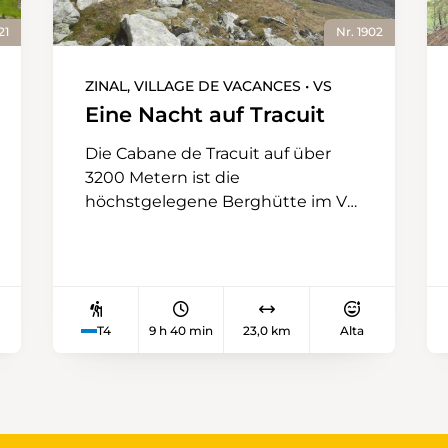
21
Nr. 1902
ZINAL, VILLAGE DE VACANCES • VS
Eine Nacht auf Tracuit
Die Cabane de Tracuit auf über
3200 Metern ist die
höchstgelegene Berghütte im Val
d’Anniviers. Die
Hightechunterkunft ist ein
beliebter Zwischenhalt auf dem
Weg zum Bishorn (4151 m) und
bietet ihren Gästen, ob
T4
9 h 40 min
23,0 km
Alta
Bergsteigern oder Wanderern,
viele Annehmlichkeiten. Nach
dem Aufstieg mit Start in Zinal
und einer Nacht in der Höhe geht
es am nächsten Tag auf dem blau-