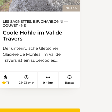
Nr. 1995
LES SAGNETTES, BIF. CHARBONNI —
COUVET • NE
Coole Höhle im Val de
Travers
Der unterirdische Gletscher
Glacière de Monlési im Val de
Travers ist ein supercooles
Entdeckerparadies für mutige
Kinder. Das Eis bildet sich im
Winter, wenn sich kalte Luft in der
T1
2 h 35 min
9,4 km
Bassa
Höhle senkt und Wasser, das
durch das Gestein eindringt, zum
Gefrieren bringt. Im Sommer kann
diese kalte Luft nicht entweichen,
und das Eis schmilzt nicht. Der