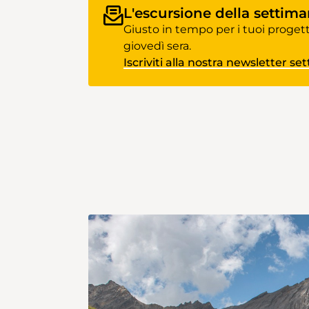
L'escursione della settima
Blumen entlang – die reinste
Augenweide! Man durchquert
Giusto in tempo per i tuoi progetti
saftige Weiden und erfrischend
giovedì sera.
kühle Wälder. Die zwei letzten
Iscriviti alla nostra newsletter se
Kilometer vor dem Staudamm
sind am schwierigsten, da es dort
am steilsten ist und der Waldweg
unebener wird. Der Stausee wird
von einer eindrucksvollen
Bergkulisse gesäumt. Sein
türkisblaues Wasser erzeugt mit
dem Smaragdgrün der Pflanzen
ein reizvolles Farbenspiel. Beim
Staudamm gibt es einen
Picknickplatz mit einer
Feuerstelle. Der Pfad am Ufer
entlang ist angenehm und sicher.
Je mehr man sich dem Ende des