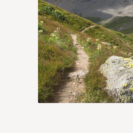
Tals nähert, desto beeindruckter
ist man von der Höhe der
Steilwände rund um den See.
Erfrischendes Nass tost in
imposanten Wasserfällen herab
und demonstriert die Kraft der
Elemente. Schliesslich mündet
der Rundweg in die Alpstrasse, die
zum Staudamm führt. Dieser hat
zwei Besonderheiten: eine
Kletterroute mit künstlichen
Griffen und Tritten und ein
Wandfresko des Künstlers Martin
Valär. Es zeigt den russischen
Marschall Suworow, der 1799 auf
der Flucht vor der französischen
Armee mit seinen Truppen den
Panixerpass überquerte. Zum Dorf
Pigniu gelangt man ganz einfach