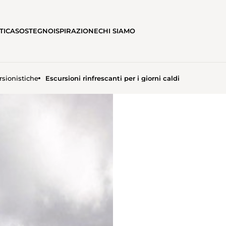
TICA
SOSTEGNO
ISPIRAZIONE
CHI SIAMO
rsionistiche
Escursioni rinfrescanti per i giorni caldi
PER I GIORNI CALDI