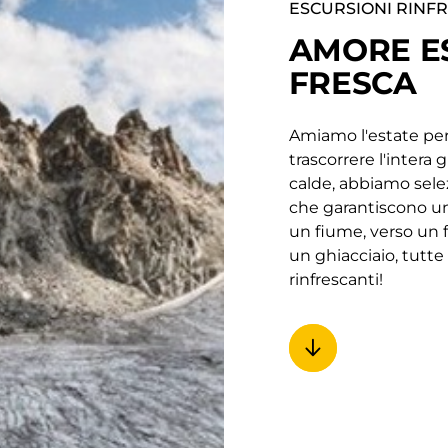
ESCURSIONI RINF
AMORE E
FRESCA
Amiamo l'estate per i
trascorrere l'intera 
calde, abbiamo sele
che garantiscono un
un fiume, verso un 
un ghiacciaio, tutt
rinfrescanti!