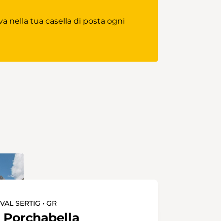
versteckte Eingang zur
Gletscherhöhle liegt in einem 20
va nella tua casella di posta ogni
Meter tiefen Loch und ist über
einen steilen Pfad und über eine
Leiter erreichbar. In der Höhle
geht man auf einer 10 Meter
dicken Eisschicht und bestaunt
natürliche Eisskulpturen. Tipp:
Taschenlampe mitnehmen und
lange Kleider anziehen, am besten
auch Handschuhe. Es ist dunkel,
kalt und rutschig in der Eishöhle.
Ist man zurück an der Oberfläche,
lassen sich an einer der
umliegenden Feuerstellen
wunderbar Cervelats bräteln.
Gestärkt geht es auf demselben
AL SERTIG • GR
Weg zurück zur Strasse und
 Porchabella
danach über offenes Weideland