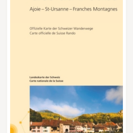
einem gelben Wegweiser versichern zu lassen,
dass man auf dem richtigen Weg ist. Einige
Kühe, die friedlich in der Nähe des
Naturschutzzentrums Cerlatez grasen, sind ein
willkommenes Lebenszeichen. Der Dunst ist
unverschleiertem Sonnenschein gewichen, der
aber gegen die hartnäckige Bise nicht
aufkommt. Ein Weg führt nach Petite Theurre,
von wo der Blick auf den Etang de la Gruère
fällt, einen silbernen, von hohen, dunklen
Tannen umgebenen Spiegel. In Petite Theurre
zweigt ein gewundener Pfad rechtwinklig
Richtung Montfaucon ab. Hier lässt sich der
unbestreitbare Charme dieser Freiberger
Landschaft geniessen, die sich im sanften
Oktoberlicht hinter einem Trüppchen
rastender Pferde weit ausbreitet. Der Ausflug
endet bei der Bahnstation Pré Petitjean, etwa
20 Minuten von Montfaucon entfernt. Der
Wind ist richtig eisig.