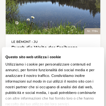
Nr. 1784
LE BÉMONT • JU
Durch die Weite der Freiberge
Die befreiende Weite und die grünen Hügel
Questo sito web utilizza i cookie
der Freiberge schlucken die Wandernden
Utilizziamo i cookie per personalizzare contenuti ed
förmlich, sobald sie die Hauptstrasse in Le
annunci, per fornire funzionalità dei social media e per
Bémont verlassen haben. Die liebliche, ruhige
analizzare il nostro traffico. Condividiamo inoltre
Gegend versprüht Kraft, das Zirpen der Grillen
informazioni sul modo in cui utilizzi il nostro sito con i
hat schon fast eine meditative Wirkung. Das
3 h 20 min
13,1 km
Media
T1
nostri partner che si occupano di analisi dei dati web,
lässt gar die Wegabschnitte auf Hartbelag
verzeihen. Die Rundwanderung führt über
pubblicità e social media, i quali potrebbero combinarle
abgelegene Weiler nach Montfaucon und nach
con altre informazioni che hai fornito loro o che hanno
einem kulinarischen Stopp via Hochmoorsee
raccolto dal tuo utilizzo dei loro servizi.