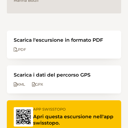
Marina Bolzli
Scarica l'escursione in formato PDF
PDF
Scarica i dati del percorso GPS
KML
GPX
APP SWISSTOPO
Apri questa escursione nell'app
swisstopo.