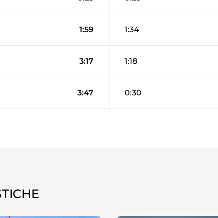
1:59
1:34
3:17
1:18
3:47
0:30
STICHE