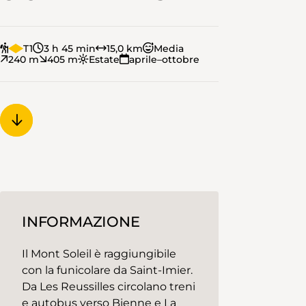
T1
3 h 45 min
15,0 km
Media
240 m
405 m
Estate
aprile–ottobre
INFORMAZIONE
Il Mont Soleil è raggiungibile
con la funicolare da Saint-Imier.
Da Les Reussilles circolano treni
e autobus verso Bienne e La