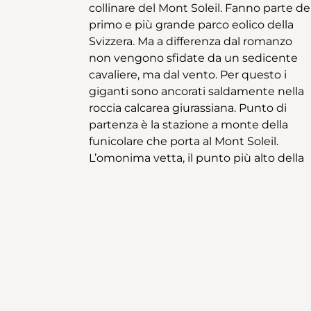
collinare del Mont Soleil. Fanno parte de
snoda attraverso prati e un’incantevol
primo e più grande parco eolico della
foresta di abeti rossi. All’uscita del paese
Svizzera. Ma a differenza dal romanzo
si deve stare molto attenti alle
non vengono sfidate da un sedicente
segnalazioni. Costeggiando estesi
cavaliere, ma dal vento. Per questo i
pascoli e attraversando un boschetto si
giganti sono ancorati saldamente nella
raggiunge lungo un sentiero campestre
roccia calcarea giurassiana. Punto di
la meta dell’escursione: la stazione
partenza è la stazione a monte della
ferroviaria di Les Reussilles. E si è
funicolare che porta al Mont Soleil.
contenti che anche l’energia umana è
L’omonima vetta, il punto più alto della