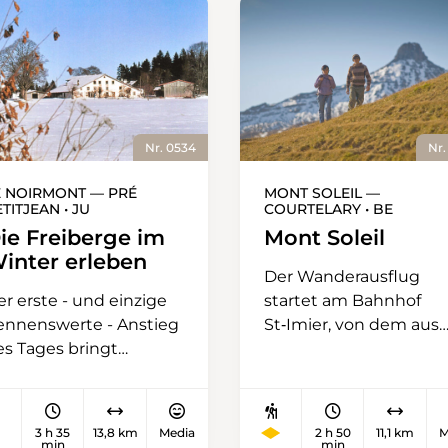
Nr. 0534
Nr.
E NOIRMONT — PRÉ
MONT SOLEIL —
TITJEAN • JU
COURTELARY • BE
ie Freiberge im
Mont Soleil
inter erleben
Der Wanderausflug
r erste - und einzige
startet am Bahnhof
ennenswerte - Anstieg
St‑Imier, von dem aus
es Tages bringt
nach ungefähr einer
gleich den Kreislauf in
Viertelstunde die
chwung: Er führt vom
Station der
ahnhof Le Noirmont
Standseilbahn erreicht
3 h 35
13,8 km
Media
2 h 50
11,1 km
M
um Sanatorium hoch
ist. Wenn in St‑Imier
min
min