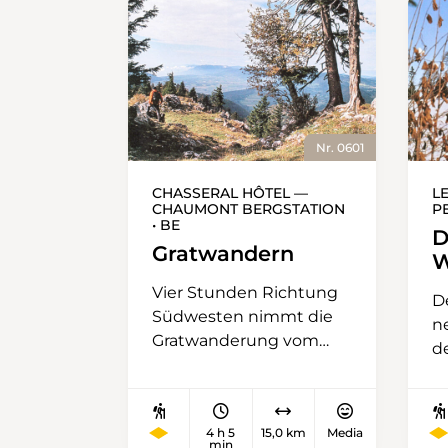
Nr. 0601
CHASSERAL HÔTEL —
L
CHAUMONT BERGSTATION
PE
• BE
D
Gratwandern
W
Vier Stunden Richtung
De
Südwesten nimmt die
n
Gratwanderung vom
d
Chasseral zum
so
Chaumont in Anspruch:
S
vom frei stehenden
B
4 h 5
15,0 km
Media
Aussichtskamm mit
z
min