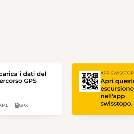
carica i dati del
APP SWISSTO
ercorso GPS
Apri quest
escursione
nell'app
swisstopo.
KML
GPX