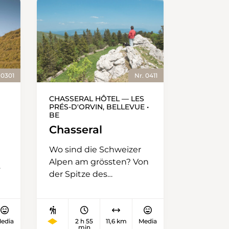
 0301
Nr. 0411
CHASSERAL HÔTEL — LES
PRÉS-D'ORVIN, BELLEVUE •
BE
Chasseral
Wo sind die Schweizer
Alpen am grössten? Von
der Spitze des
Matterhorns? Vielleicht.
Am Fuss des höchsten
Berges? Möglicherweise.
edia
2 h 55
11,6 km
Media
Oder etwa auf dem
min