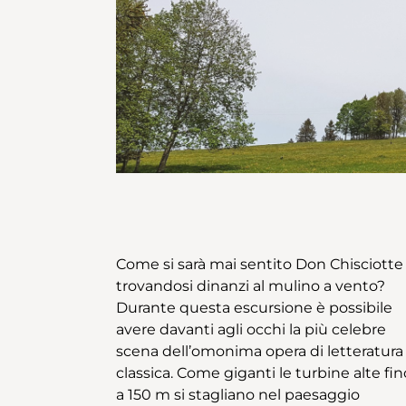
Come si sarà mai sentito Don Chisciotte
Montagne du Droit, la si raggiunge dopo
trovandosi dinanzi al mulino a vento?
una breve salita. Qui si trova l’impianto
Durante questa escursione è possibile
fotovoltaico un tempo più grande
avere davanti agli occhi la più celebre
d’Europa. Strada facendo dei pannelli
scena dell’omonima opera di letteratura
forniscono informazioni sulla centrale
classica. Come giganti le turbine alte fin
elettrosolare costruita una trentina d
a 150 m si stagliano nel paesaggio
anni fa. La discesa verso Les Breuleux si