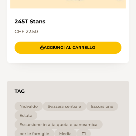
245T Stans
CHF 22.50
AGGIUNGI AL CARRELLO
TAG
Nidvaldo
Svizzera centrale
Escursione
Estate
Escursione in alta quota e panoramica
per le famiglie
Media
T1