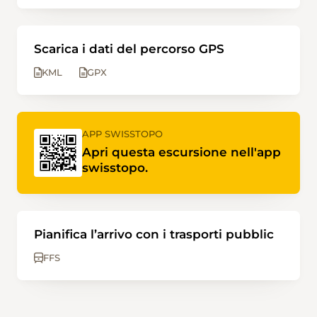
Scarica i dati del percorso GPS
KML
GPX
APP SWISSTOPO
Apri questa escursione nell'app
swisstopo.
Pianifica l’arrivo con i trasporti pubblic
FFS