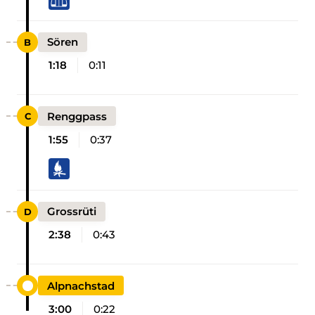
Sören
1:18
0:11
Renggpass
1:55
0:37
Grossrüti
2:38
0:43
Alpnachstad
3:00
0:22