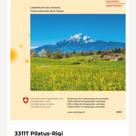
Strasse handelt es sich um das ehemalige
Bahntrassee der Rigi‑Scheidegg‑Bahn, die in
den 1940er‑Jahren aufgegeben wurde: Als
Zeugen der alten Bahnverbindung existieren
noch ein Viadukt, ein Tunnel und
Stützmauern. Als letztes Highlight der
Wanderung wartet bei First ein Felsenweg, der
zwar mit Geländern gesichert ist; dennoch ist
ein gewisses Mass an Vorsicht erforderlich. Ein
Teersträsschen führt nach Rigi Kaltbad, wo die
Rigi‑Bahn entweder zurück nach Vitznau oder
via Rigi Staffel/Rigi Kulm zum Hochperron¹ der
Bahn nach Arth‑Goldau führt.
3311T Pilatus-Rigi