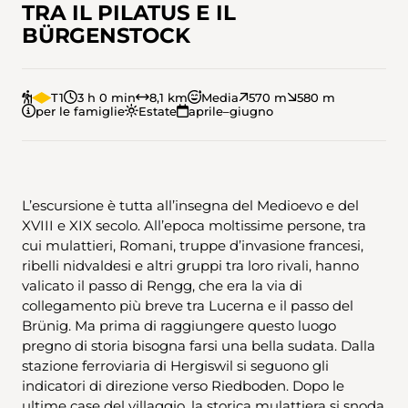
TRA IL PILATUS E IL
BÜRGENSTOCK
T1
3 h 0 min
8,1 km
Media
570 m
580 m
per le famiglie
Estate
aprile–giugno
L’escursione è tutta all’insegna del Medioevo e del
XVIII e XIX secolo. All’epoca moltissime persone, tra
cui mulattieri, Romani, truppe d’invasione francesi,
ribelli nidvaldesi e altri gruppi tra loro rivali, hanno
valicato il passo di Rengg, che era la via di
collegamento più breve tra Lucerna e il passo del
Brünig. Ma prima di raggiungere questo luogo
pregno di storia bisogna farsi una bella sudata. Dalla
stazione ferroviaria di Hergiswil si seguono gli
indicatori di direzione verso Riedboden. Dopo le
ultime case del villaggio, la storica mulattiera si snoda