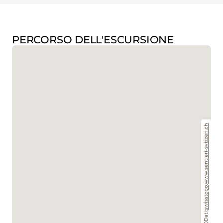
PERCORSO DELL'ESCURSIONE
www.sentieri-svizzeri.ch
,
swisstopo
Dati: