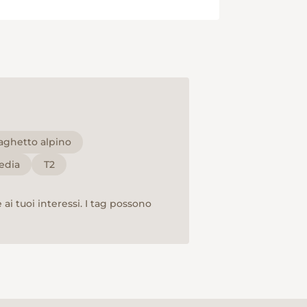
laghetto alpino
edia
T2
ai tuoi interessi. I tag possono