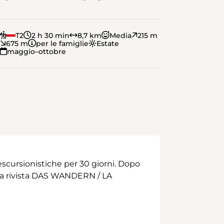
T2
2 h 30 min
8,7 km
Media
215 m
675 m
per le famiglie
Estate
maggio–ottobre
scursionistiche per 30 giorni. Dopo
 alla rivista DAS WANDERN / LA