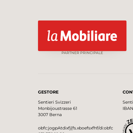
PARTNER PRINCIPALE
GESTORE
CON
Sentieri Svizzeri
Senti
Monbijoustrasse 61
IBAN
3007 Berna
obfc:jogpAtdixfj{fs.xboefsxfhf/di:obfc