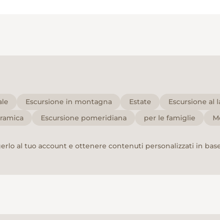
ale
Escursione in montagna
Estate
Escursione al 
oramica
Escursione pomeridiana
per le famiglie
M
rlo al tuo account e ottenere contenuti personalizzati in base 