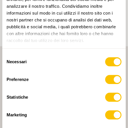
Cliccando su un tag, puoi aggiungerlo al tuo
analizzare il nostro traffico. Condividiamo inoltre
account e ottenere contenuti personalizzati in base
informazioni sul modo in cui utilizzi il nostro sito con i
ai tuoi interessi. I tag possono essere salvati solo in
un account.
nostri partner che si occupano di analisi dei dati web,
pubblicità e social media, i quali potrebbero combinarle
con altre informazioni che hai fornito loro o che hanno
raccolto dal tuo utilizzo dei loro servizi.
Selezione
Necessari
del
consenso
Preferenze
PARTNER PRINCIPALE
Statistiche
Marketing
PARTNER PRINCIPALE E PARTNER DI TRASPORTO