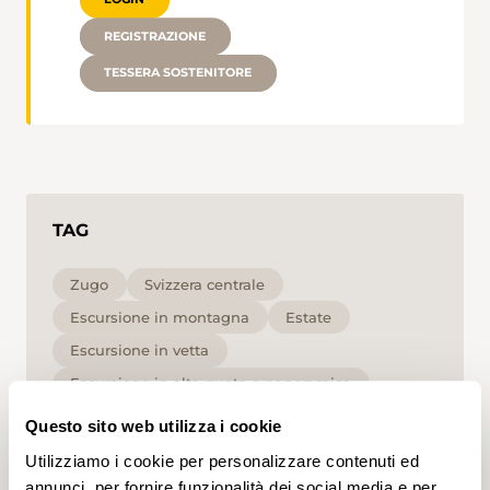
REGISTRAZIONE
TESSERA SOSTENITORE
TAG
Zugo
Svizzera centrale
Escursione in montagna
Estate
Escursione in vetta
Escursione in alta quota e panoramica
Escursione circolare
Questo sito web utilizza i cookie
Escursione lungo le rive
Media
T1
Utilizziamo i cookie per personalizzare contenuti ed
annunci, per fornire funzionalità dei social media e per