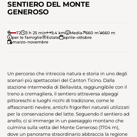
SENTIERO DEL MONTE
GENEROSO
T2
3 h 25 min
9,4 km
Media
660 m
660 m
per le famiglie
Estate
aprile–ottobre
marzo–novembre
Un percorso che intreccia natura e storia in uno degli
scenari più spettacolari del Canton Ticino. Dalla
stazione intermedia di Bellavista, raggiungibile con il
treno a cremagliera, il sentiero attraversa alpeggi
pittoreschi e luoghi ricchi di tradizione, come le
affascinanti nevère, antichi frigoriferi naturali utilizzati
per la conservazione del latte. Seguendo il sentiero ad
anello, ci si immerge in un paesaggio montano che
culmina sulla vetta del Monte Generoso (1704 m),
dove un panorama straordinario abbraccia la regione