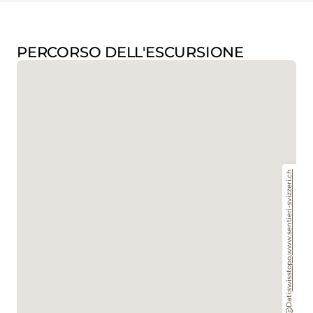
PERCORSO DELL'ESCURSIONE
www.sentieri-svizzeri.ch
,
swisstopo
Dati: