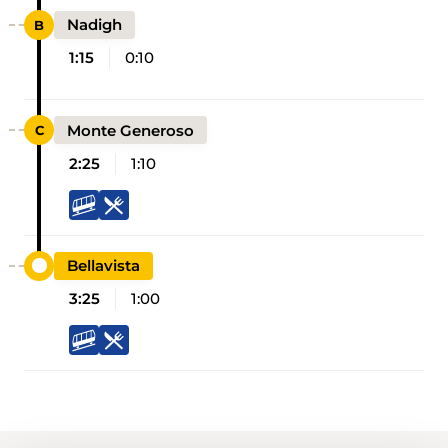
Nadigh
1:15
0:10
Monte Generoso
2:25
1:10
Bellavista
3:25
1:00