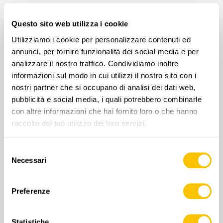
Questo sito web utilizza i cookie
PROPOSTE ESCURSIONISTICHE
Utilizziamo i cookie per personalizzare contenuti ed
annunci, per fornire funzionalità dei social media e per
analizzare il nostro traffico. Condividiamo inoltre
informazioni sul modo in cui utilizzi il nostro sito con i
nostri partner che si occupano di analisi dei dati web,
pubblicità e social media, i quali potrebbero combinarle
con altre informazioni che hai fornito loro o che hanno
raccolto dal tuo utilizzo dei loro servizi.
Selezione
Necessari
del
consenso
Nr. 2251
Preferenze
SCUDELLATE, PAESE — CASTEL S.PIETRO, OBINO •
TI
Paesaggi autentici della Valle di
Statistiche