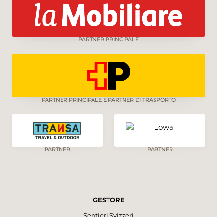
Lattecaldo passando per boschi di castagni e
faggi. Dalla chiesetta, attraverso radure
boschive, si gode una magnifica vista sulla
vicina Valle di Muggio e sulle vette del
PARTNER PRINCIPALE
Piemonte. La discesa è altrettanto
spettacolare. Dal paesino di Sagno, che offre
uno scorcio sul lago di Como, attraverso
sentieri nel bosco e stradine battute si giunge a
Vacallo, sopra Chiasso.
PARTNER PRINCIPALE E PARTNER DI TRASPORTO
PARTNER
PARTNER
GESTORE
Sentieri Svizzeri