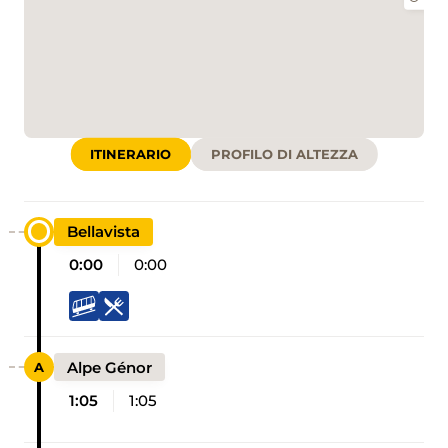
ITINERARIO
PROFILO DI ALTEZZA
Bellavista
0:00
0:00
Alpe Génor
1:05
1:05