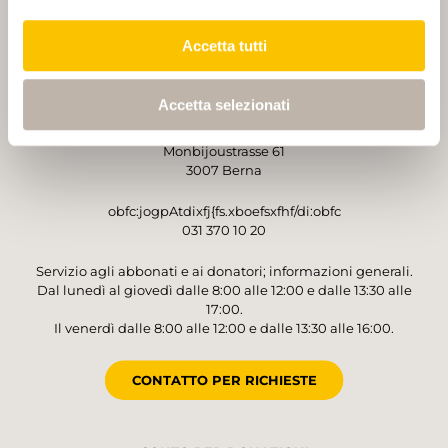
Accetta tutti
GESTORE
Accetta selezionati
Sentieri Svizzeri
Monbijoustrasse 61
3007 Berna
obfc:jogpAtdixfj{fs.xboefsxfhf/di:obfc
031 370 10 20
Servizio agli abbonati e ai donatori; informazioni generali.
Dal lunedì al giovedì dalle 8:00 alle 12:00 e dalle 13:30 alle
17:00.
Il venerdì dalle 8:00 alle 12:00 e dalle 13:30 alle 16:00.
CONTATTO PER RICHIESTE