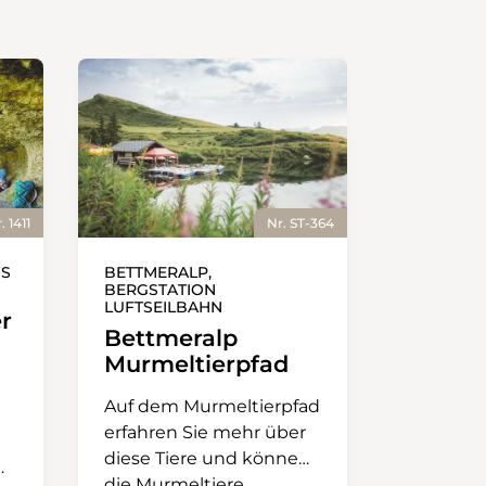
. 1411
Nr. ST-364
IS
BETTMERALP,
BERGSTATION
LUFTSEILBAHN
r
Bettmeralp
Murmeltierpfad
Auf dem Murmeltierpfad
erfahren Sie mehr über
diese Tiere und können
die Murmeltiere