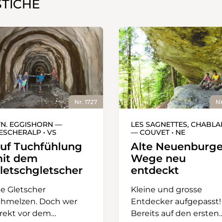
STICHE
Nr. 1727
Nr
TN. EGGISHORN —
LES SAGNETTES, CHABLA
IESCHERALP • VS
— COUVET • NE
uf Tuchfühlung
Alte Neuenburge
it dem
Wege neu
letschgletscher
entdeckt
ie Gletscher
Kleine und grosse
chmelzen. Doch wer
Entdecker aufgepasst!
irekt vor dem
Bereits auf den ersten