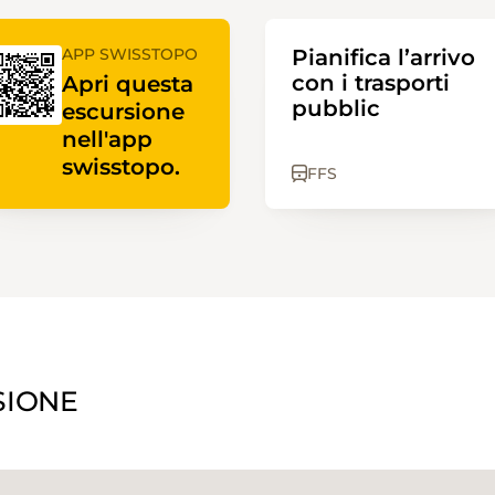
APP SWISSTOPO
Pianifica l’arrivo
con i trasporti
Apri questa
pubblic
escursione
nell'app
swisstopo.
FFS
SIONE