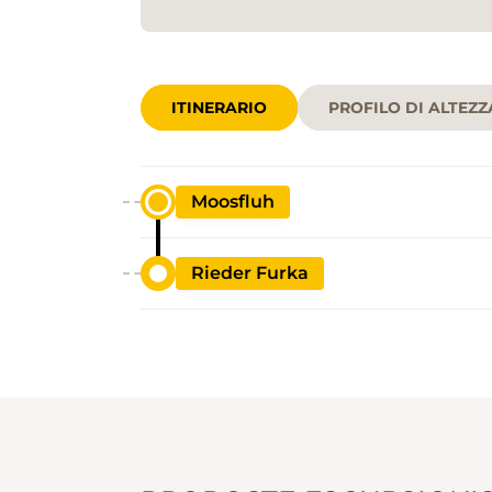
ITINERARIO
PROFILO DI ALTEZZ
Moosfluh
Rieder Furka