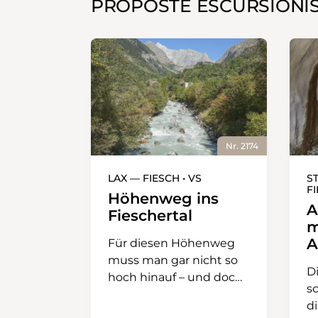
PROPOSTE ESCURSIONI
Nr. 2174
LAX — FIESCH • VS
S
F
Höhenweg ins
A
Fieschertal
m
A
Für diesen Höhenweg
muss man gar nicht so
D
hoch hinauf – und doch
s
bietet er tolle
d
Aussichten auf das