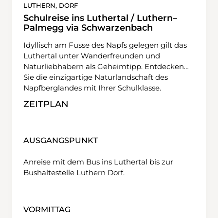
possa parlare di tre grandi ere per quanto
LUTHERN, DORF
riguarda questo castello: l'epoca savoiarda,
Schulreise ins Luthertal / Luthern–
bernese e vodese. E la storia si spinge ancora
Palmegg via Schwarzenbach
più indietro nel tempo, con i primi
Idyllisch am Fusse des Napfs gelegen gilt das
insediamenti sulle rocce di Chillon risalenti già
Luthertal unter Wanderfreunden und
all'Età del bronzo.
Naturliebhabern als Geheimtipp. Entdecken
Sie die einzigartige Naturlandschaft des
Napfberglandes mit Ihrer Schulklasse.
ZEITPLAN
AUSGANGSPUNKT
Anreise mit dem Bus ins Luthertal bis zur
Bushaltestelle Luthern Dorf.
VORMITTAG