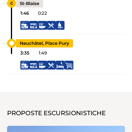
St-Blaise
1:46
0:22
Neuchâtel, Place Pury
3:35
1:49
PROPOSTE ESCURSIONISTICHE