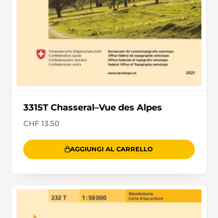
An Weinbergen vorbei führt der Weg nach Le
Landeron, dem Endpunkt der Wanderung.
Wer Lust hat, besucht noch die Altstadt von Le
Landeron, die sich rund 800 m südlich vom
Bahnhof befindet.
3315T Chasseral–Vue des Alpes
CHF 13.50
AGGIUNGI AL CARRELLO