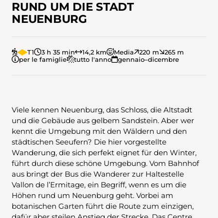
RUND UM DIE STADT
NEUENBURG
T1
3 h 35 min
14,2 km
Media
220 m
265 m
per le famiglie
tutto l'anno
gennaio–dicembre
Viele kennen Neuenburg, das Schloss, die Altstadt
und die Gebäude aus gelbem Sandstein. Aber wer
kennt die Umgebung mit den Wäldern und den
städtischen Seeufern? Die hier vorgestellte
Wanderung, die sich perfekt eignet für den Winter,
führt durch diese schöne Umgebung. Vom Bahnhof
aus bringt der Bus die Wanderer zur Haltestelle
Vallon de l’Ermitage, ein Begriff, wenn es um die
Höhen rund um Neuenburg geht. Vorbei am
botanischen Garten führt die Route zum einzigen,
dafür aber steilen Anstieg der Strecke. Das Centre