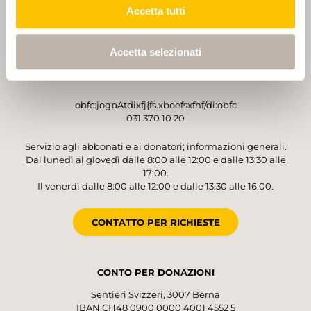
Accetta tutti
GESTORE
Sentieri Svizzeri
Accetta selezionati
Monbijoustrasse 61
3007 Berna
obfc:jogpAtdixfj{fs.xboefsxfhf/di:obfc
031 370 10 20
Servizio agli abbonati e ai donatori; informazioni generali.
Dal lunedì al giovedì dalle 8:00 alle 12:00 e dalle 13:30 alle
17:00.
Il venerdì dalle 8:00 alle 12:00 e dalle 13:30 alle 16:00.
CONTATTO PER RICHIESTE
CONTO PER DONAZIONI
Sentieri Svizzeri, 3007 Berna
IBAN CH48 0900 0000 4001 4552 5