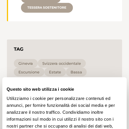
TESSERA SOSTENITORE
TAG
Ginevra
Svizzera occidentale
Escursione
Estate
Bassa
Cliccando su un tag, puoi aggiungerlo al tuo
Questo sito web utilizza i cookie
account e ottenere contenuti personalizzati in base
ai tuoi interessi. I tag possono essere salvati solo in
Utilizziamo i cookie per personalizzare contenuti ed
un account.
annunci, per fornire funzionalità dei social media e per
analizzare il nostro traffico. Condividiamo inoltre
informazioni sul modo in cui utilizzi il nostro sito con i
nostri partner che si occupano di analisi dei dati web,