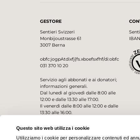
GESTORE
CON
Sentieri Svizzeri
Senti
Monbijoustrasse 61
IBAN
3007 Berna
obfc:jogpAtdixfj{fs.xboefsxfhf/di:obfc
031 370 10 20
Servizio agli abbonati e ai donatori;
informazioni generali.
Dal lunedì al giovedì dalle 8:00 alle
12:00 e dalle 13:30 alle 17:00.
Il venerdì dalle 8:00 alle 12:00 e dalle
13:30 alle 16:00.
Questo sito web utilizza i cookie
CONTATTO PER RICHIESTE
Utilizziamo i cookie per personalizzare contenuti ed annunc