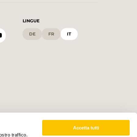
LINGUE
DE
FR
IT
Accetta tutti
stro traffico.