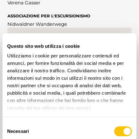
Verena Gasser
ASSOCIAZIONE PER L'ESCURSIONISMO
Nidwaldner Wanderwege
ISCRIZIONI
Questo sito web utilizza i cookie
Iscrizione possibile fino al 06.06.2024
Utilizziamo i cookie per personalizzare contenuti ed
annunci, per fornire funzionalità dei social media e per
analizzare il nostro traffico. Condividiamo inoltre
informazioni sul modo in cui utilizzi il nostro sito con i
nostri partner che si occupano di analisi dei dati web,
TAG
pubblicità e social media, i quali potrebbero combinarle
con altre informazioni che hai fornito loro o che hanno
Escursione
Nidvaldo
Svizzera centrale
raccolto dal tuo utilizzo dei loro servizi.
Bassa
T1
Selezione
Necessari
del
Cliccando su un tag, puoi aggiungerlo al tuo
account e ottenere contenuti personalizzati in base