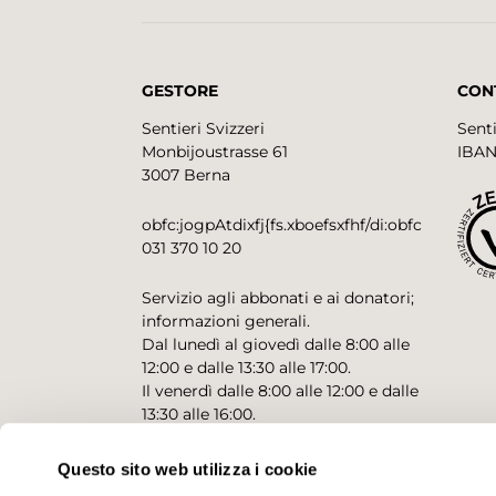
GESTORE
CON
Sentieri Svizzeri
Senti
Monbijoustrasse 61
IBAN
3007 Berna
obfc:jogpAtdixfj{fs.xboefsxfhf/di:obfc
031 370 10 20
Servizio agli abbonati e ai donatori;
informazioni generali.
Dal lunedì al giovedì dalle 8:00 alle
12:00 e dalle 13:30 alle 17:00.
Il venerdì dalle 8:00 alle 12:00 e dalle
13:30 alle 16:00.
Questo sito web utilizza i cookie
CONTATTO PER RICHIESTE