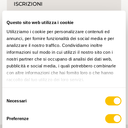
ISCRIZIONI
Iscrizione possibile fino al 05.07.2024
Questo sito web utilizza i cookie
Utilizziamo i cookie per personalizzare contenuti ed
annunci, per fornire funzionalità dei social media e per
analizzare il nostro traffico. Condividiamo inoltre
informazioni sul modo in cui utilizzi il nostro sito con i
TAG
nostri partner che si occupano di analisi dei dati web,
pubblicità e social media, i quali potrebbero combinarle
Escursione
Berna
Giura
Media
con altre informazioni che hai fornito loro o che hanno
raccolto dal tuo utilizzo dei loro servizi.
Cliccando su un tag, puoi aggiungerlo al tuo
account e ottenere contenuti personalizzati in base
ai tuoi interessi. I tag possono essere salvati solo in
Selezione
un account.
Necessari
del
consenso
Preferenze