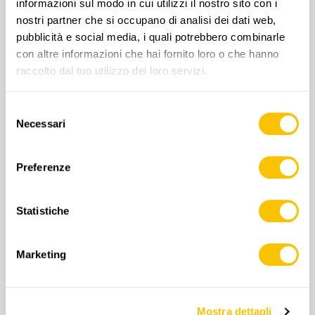
informazioni sul modo in cui utilizzi il nostro sito con i
ASSOCIAZIONE PER L'ESCURSIONISMO
nostri partner che si occupano di analisi dei dati web,
Nidwaldner Wanderwege
pubblicità e social media, i quali potrebbero combinarle
ISCRIZIONI
con altre informazioni che hai fornito loro o che hanno
raccolto dal tuo utilizzo dei loro servizi.
Iscrizione possibile fino al 16.07.2024
Selezione
Necessari
del
consenso
Preferenze
TAG
Statistiche
Escursione
Nidvaldo
Svizzera centrale
Media
T2
Marketing
Cliccando su un tag, puoi aggiungerlo al tuo
account e ottenere contenuti personalizzati in base
ai tuoi interessi. I tag possono essere salvati solo in
un account.
Mostra dettagli