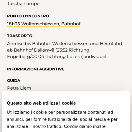
Taschenlampe.
PUNTO D'INCONTRO
18h35 Wolfenschiessen, Bahnhof
TRASPORTO
Anreise bis Bahnhof Wolfenschiessen und Heimfahrt
ab Bahnhof Dallenwil (23:52 Richtung
Engelberg/00:04 Richtung Luzern) individuell.
INFORMAZIONI AGGIUNTIVE
GUIDA
Petra Liem
COSTI
Questo sito web utilizza i cookie
Kosten pro Person CHF 50.-, (inkl. Leitung, 2x
Utilizziamo i cookie per personalizzare contenuti ed
Buiräbähnli, Nachtfahrt Wirzwelibahn, Nachtessen)
annunci, per fornire funzionalità dei social media e per
Bitte Bargeld mitbringen.
analizzare il nostro traffico. Condividiamo inoltre