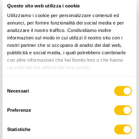
Questo sito web utilizza i cookie
PERCORSO DELL'ESCURSIONE
Utilizziamo i cookie per personalizzare contenuti ed
annunci, per fornire funzionalità dei social media e per
analizzare il nostro traffico. Condividiamo inoltre
informazioni sul modo in cui utilizzi il nostro sito con i
nostri partner che si occupano di analisi dei dati web,
pubblicità e social media, i quali potrebbero combinarle
con altre informazioni che hai fornito loro o che hanno
raccolto dal tuo utilizzo dei loro servizi.
www.sentieri-svizzeri.ch
Selezione
Necessari
del
consenso
,
swisstopo
Preferenze
Dati:
Statistiche