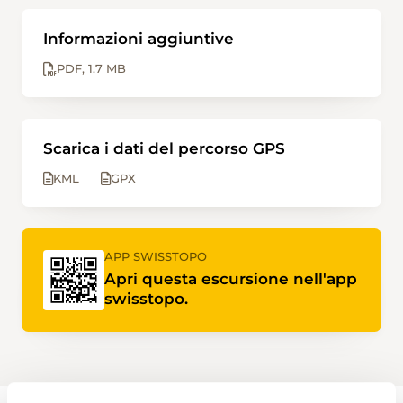
Informazioni aggiuntive
PDF
1.7 MB
Scarica i dati del percorso GPS
KML
GPX
APP SWISSTOPO
Apri questa escursione nell'app
swisstopo.