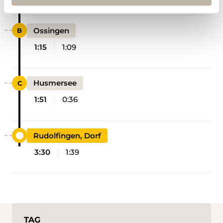
Ossingen
1:15
1:09
Husmersee
1:51
0:36
Rudolfingen, Dorf
3:30
1:39
TAG