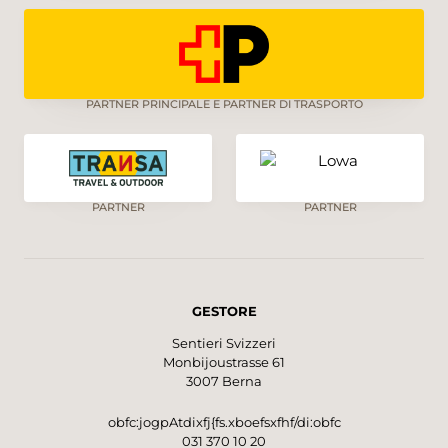
PARTNER PRINCIPALE E PARTNER DI TRASPORTO
PARTNER
PARTNER
GESTORE
Sentieri Svizzeri
Monbijoustrasse 61
3007 Berna
obfc:jogpAtdixfj{fs.xboefsxfhf/di:obfc
031 370 10 20