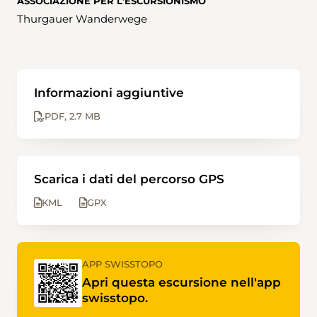
ASSOCIAZIONE PER L'ESCURSIONISMO
Thurgauer Wanderwege
Informazioni aggiuntive
PDF
2.7 MB
Scarica i dati del percorso GPS
KML
GPX
APP SWISSTOPO
Apri questa escursione nell'app
swisstopo.