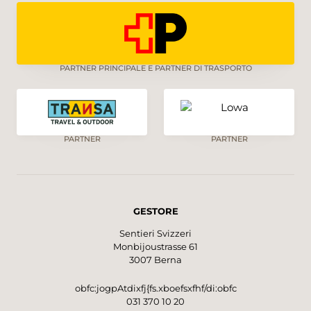
PARTNER PRINCIPALE E PARTNER DI TRASPORTO
PARTNER
PARTNER
GESTORE
Sentieri Svizzeri
Monbijoustrasse 61
3007 Berna
obfc:jogpAtdixfj{fs.xboefsxfhf/di:obfc
031 370 10 20