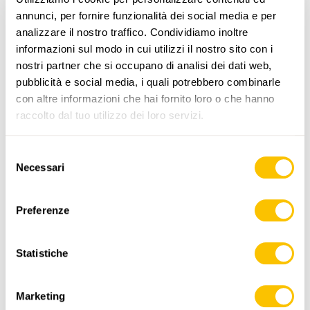
annunci, per fornire funzionalità dei social media e per
analizzare il nostro traffico. Condividiamo inoltre
informazioni sul modo in cui utilizzi il nostro sito con i
nostri partner che si occupano di analisi dei dati web,
pubblicità e social media, i quali potrebbero combinarle
www.sentieri-svizzeri.ch
con altre informazioni che hai fornito loro o che hanno
raccolto dal tuo utilizzo dei loro servizi.
Selezione
Necessari
del
,
swisstopo
consenso
Dati:
Preferenze
Statistiche
Marketing