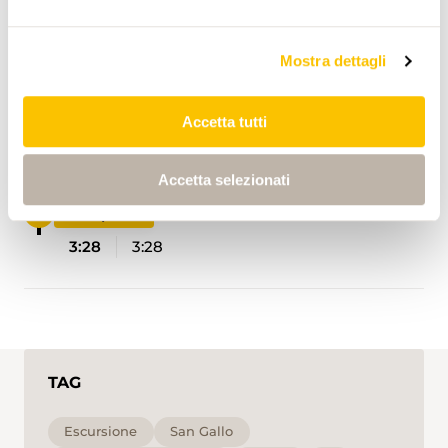
ITINERARIO
PROFILO DI ALTEZZA
Mostra dettagli
Start point
Accetta tutti
0:00
0:00
Accetta selezionati
End point
3:28
3:28
TAG
Escursione
San Gallo