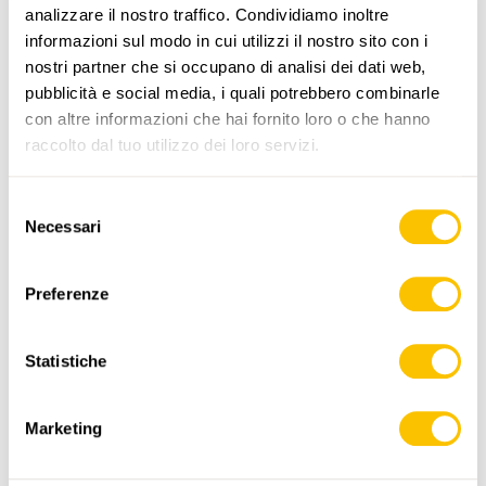
analizzare il nostro traffico. Condividiamo inoltre
informazioni sul modo in cui utilizzi il nostro sito con i
www.sentieri-svizzeri.ch
nostri partner che si occupano di analisi dei dati web,
pubblicità e social media, i quali potrebbero combinarle
con altre informazioni che hai fornito loro o che hanno
raccolto dal tuo utilizzo dei loro servizi.
,
swisstopo
Selezione
Necessari
del
Dati:
consenso
Preferenze
Statistiche
Marketing
ITINERARIO
PROFILO DI ALTEZZA