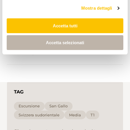
Mostra dettagli
Start point
0:00
0:00
Accetta tutti
End point
Accetta selezionati
3:41
3:41
TAG
Escursione
San Gallo
Svizzera sudorientale
Media
T1