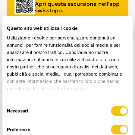
Apri questa escursione nell'app
swisstopo.
Questo sito web utilizza i cookie
Utilizziamo i cookie per personalizzare contenuti ed
annunci, per fornire funzionalità dei social media e per
analizzare il nostro traffico. Condividiamo inoltre
informazioni sul modo in cui utilizzi il nostro sito con i
PERCORSO DELL'ESCURSIONE
nostri partner che si occupano di analisi dei dati web,
pubblicità e social media, i quali potrebbero combinarle
con altre informazioni che hai fornito loro o che hanno
raccolto dal tuo utilizzo dei loro servizi.
Selezione
Necessari
del
www.sentieri-svizzeri.ch
consenso
Preferenze