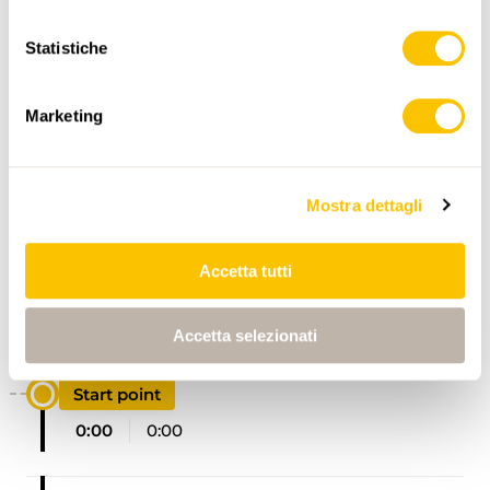
Statistiche
,
swisstopo
Marketing
Dati:
Mostra dettagli
Accetta tutti
ITINERARIO
PROFILO DI ALTEZZA
Accetta selezionati
Start point
0:00
0:00