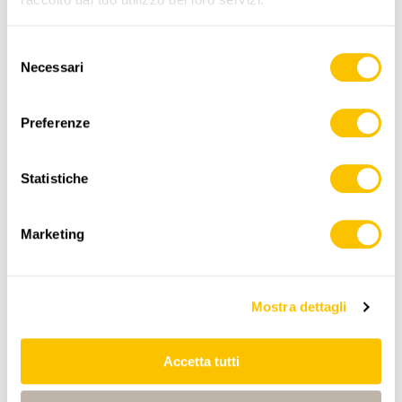
Selezione
PERCORSO DELL'ESCURSIONE
Necessari
del
consenso
Preferenze
Statistiche
www.sentieri-svizzeri.ch
Marketing
Mostra dettagli
,
swisstopo
Accetta tutti
Dati: