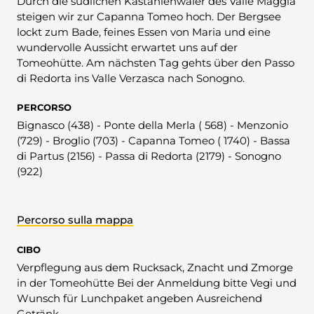
Durch die südlichen Kastanienwäler des Valle Maggia
steigen wir zur Capanna Tomeo hoch. Der Bergsee
lockt zum Bade, feines Essen von Maria und eine
wundervolle Aussicht erwartet uns auf der
Tomeohütte. Am nächsten Tag gehts über den Passo
di Redorta ins Valle Verzasca nach Sonogno.
PERCORSO
Bignasco (438) - Ponte della Merla ( 568) - Menzonio
(729) - Broglio (703) - Capanna Tomeo ( 1740) - Bassa
di Partus (2156) - Passa di Redorta (2179) - Sonogno
(922)
Percorso sulla mappa
CIBO
Verpflegung aus dem Rucksack, Znacht und Zmorge
in der Tomeohütte Bei der Anmeldung bitte Vegi und
Wunsch für Lunchpaket angeben Ausreichend
Getränk