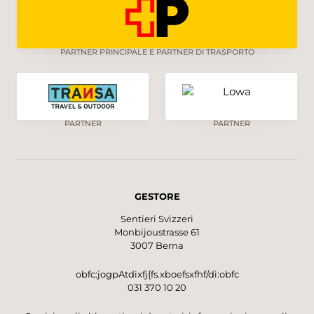
PARTNER PRINCIPALE E PARTNER DI TRASPORTO
PARTNER
PARTNER
GESTORE
Sentieri Svizzeri
Monbijoustrasse 61
3007 Berna
obfc:jogpAtdixfj{fs.xboefsxfhf/di:obfc
031 370 10 20