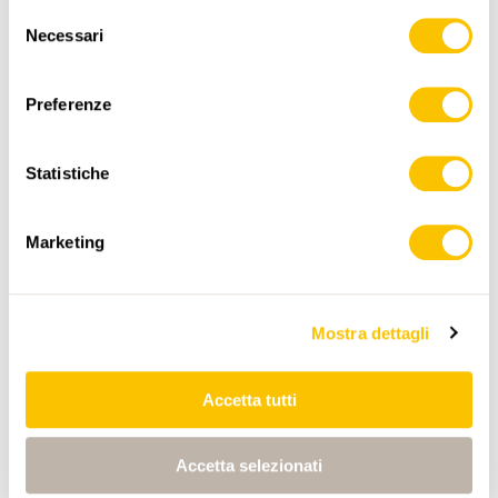
Selezione
Dati:
Necessari
del
consenso
Preferenze
Statistiche
ITINERARIO
PROFILO DI ALTEZZA
Marketing
Winterlicken
Mostra dettagli
0:00
0:00
Accetta tutti
Böingarten
0:00
0:00
Accetta selezionati