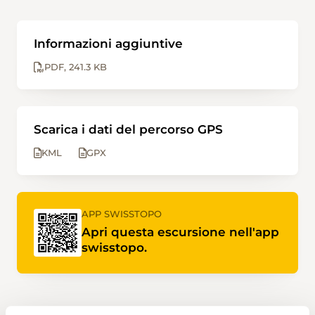
Informazioni aggiuntive
PDF
241.3 KB
Scarica i dati del percorso GPS
KML
GPX
APP SWISSTOPO
Apri questa escursione nell'app
swisstopo.