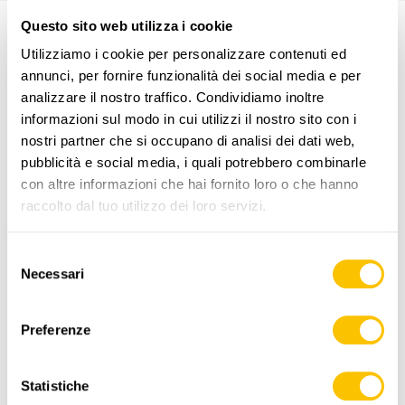
Questo sito web utilizza i cookie
Utilizziamo i cookie per personalizzare contenuti ed
PERCORSO DELL'ESCURSIONE
annunci, per fornire funzionalità dei social media e per
analizzare il nostro traffico. Condividiamo inoltre
informazioni sul modo in cui utilizzi il nostro sito con i
nostri partner che si occupano di analisi dei dati web,
pubblicità e social media, i quali potrebbero combinarle
con altre informazioni che hai fornito loro o che hanno
raccolto dal tuo utilizzo dei loro servizi.
www.sentieri-svizzeri.ch
Selezione
Necessari
del
consenso
Preferenze
,
swisstopo
Dati:
Statistiche