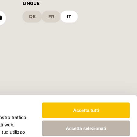
LINGUE
DE
FR
IT
Accetta tutti
stro traffico.
ati web,
Accetta selezionati
 tuo utilizzo