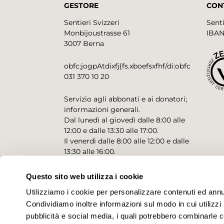
GESTORE
CON
Sentieri Svizzeri
Senti
Monbijoustrasse 61
IBAN
3007 Berna
obfc:jogpAtdixfj{fs.xboefsxfhf/di:obfc
031 370 10 20
Servizio agli abbonati e ai donatori;
informazioni generali.
Dal lunedì al giovedì dalle 8:00 alle
12:00 e dalle 13:30 alle 17:00.
Il venerdì dalle 8:00 alle 12:00 e dalle
13:30 alle 16:00.
Questo sito web utilizza i cookie
CONTATTO PER RICHIESTE
Utilizziamo i cookie per personalizzare contenuti ed annunc
Condividiamo inoltre informazioni sul modo in cui utilizzi 
pubblicità e social media, i quali potrebbero combinarle co