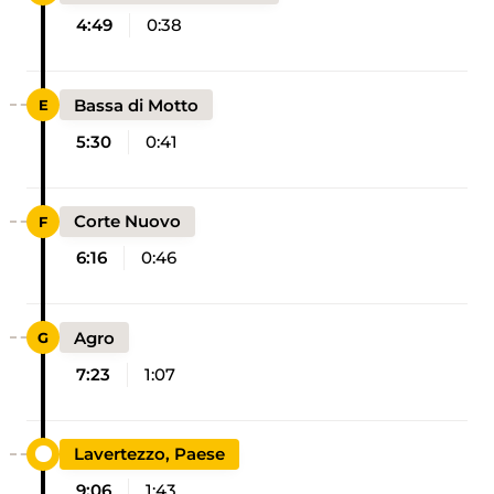
4:49
0:38
Bassa di Motto
5:30
0:41
Corte Nuovo
6:16
0:46
Agro
7:23
1:07
Lavertezzo, Paese
9:06
1:43