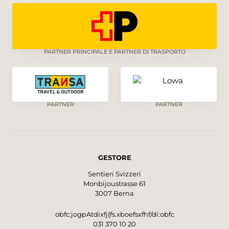
PARTNER PRINCIPALE E PARTNER DI TRASPORTO
PARTNER
PARTNER
GESTORE
Sentieri Svizzeri
Monbijoustrasse 61
3007 Berna
obfc:jogpAtdixfj{fs.xboefsxfhf/di:obfc
031 370 10 20