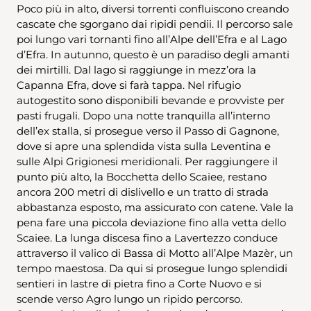
Poco più in alto, diversi torrenti confluiscono creando
cascate che sgorgano dai ripidi pendii. Il percorso sale
poi lungo vari tornanti fino all’Alpe dell’Efra e al Lago
d’Efra. In autunno, questo è un paradiso degli amanti
dei mirtilli. Dal lago si raggiunge in mezz’ora la
Capanna Efra, dove si farà tappa. Nel rifugio
autogestito sono disponibili bevande e provviste per
pasti frugali. Dopo una notte tranquilla all’interno
dell’ex stalla, si prosegue verso il Passo di Gagnone,
dove si apre una splendida vista sulla Leventina e
sulle Alpi Grigionesi meridionali. Per raggiungere il
punto più alto, la Bocchetta dello Scaiee, restano
ancora 200 metri di dislivello e un tratto di strada
abbastanza esposto, ma assicurato con catene. Vale la
pena fare una piccola deviazione fino alla vetta dello
Scaiee. La lunga discesa fino a Lavertezzo conduce
attraverso il valico di Bassa di Motto all’Alpe Mazèr, un
tempo maestosa. Da qui si prosegue lungo splendidi
sentieri in lastre di pietra fino a Corte Nuovo e si
scende verso Agro lungo un ripido percorso.