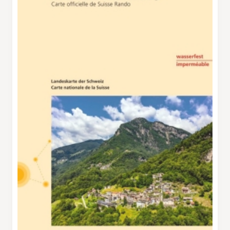
nördlichsten Gipfeln und Gletschern, dem
Trient-Massiv, über die Aiguille Verte und die
Aiguilles de Chamonix bis zum Hauptgipfel
mit der nördlichen Rückseite des Aiguilles-
Rouges-Massivs im Vordergrund. Im Westen
schliessen sich das Fiz- und das Aravis-Massiv
an. Weiter hinten leuchten an schönen Tagen
die Walliser und die Berner Alpen und die
Gipfel der Ecrins. Sogar die Chartreuse und der
Vercors sind auszumachen. Einfach toll! Diese
Wanderung geht vom Lac d’Emosson im
Norden über den Cheval Blanc und die Arête
du Nord zum Gipfel des Buet und über die
Vallon de Bérard ins Tal hinunter, das nach
Chamonix führt. Eine anstrengende,
anspruchsvolle Tour, die Kondition,
Engagement und Trittsicherheit verlangt, was
aber mit einem ausserordentlich schönen
Panorama belohnt wird.