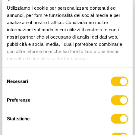
Utilizziamo i cookie per personalizzare contenuti ed
annunci, per fornire funzionalità dei social media e per
Nr. 1913
analizzare il nostro traffico. Condividiamo inoltre
ROSSA — STA. MARIA IN CALANCA • GR
informazioni sul modo in cui utilizzi il nostro sito con i
Hüttentour im Calancatal
nostri partner che si occupano di analisi dei dati web,
pubblicità e social media, i quali potrebbero combinarle
Der ganze Sentiero Alpino Calanca ist 45
con altre informazioni che hai fornito loro o che hanno
Kilometer lang und führt vom Hospiz auf dem
raccolto dal tuo utilizzo dei loro servizi.
San-Bernardino-Pass bis nach Sta. Maria in
Calanca. Dabei folgt er immer dem
Hauptkamm der Bergkette zwischen den
Selezione
beiden italienischsprachigen südlichen
Necessari
del
9 h 25 min
21,1 km
Alta
T3
Bündner Tälern, dem Misox und dem
consenso
Calancatal. Obschon die Wanderung immer
über bündnerisches Gebiet verläuft, kommt
Preferenze
viel Tessinatmosphäre auf. Wer nur zwei Tage
Zeit hat, für den gibt es eine lohnende
Statistiche
Alternative: Auf der Anfahrt nach Rossa erlebt
man die ganze Schönheit der alten Weiler und
steilen Felswände bequem vom Postautositz