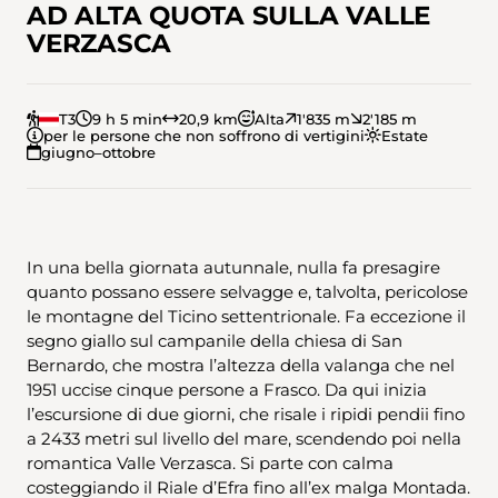
AD ALTA QUOTA SULLA VALLE
VERZASCA
T3
9 h 5 min
20,9 km
Alta
1'835 m
2'185 m
per le persone che non soffrono di vertigini
Estate
giugno–ottobre
In una bella giornata autunnale, nulla fa presagire
quanto possano essere selvagge e, talvolta, pericolose
le montagne del Ticino settentrionale. Fa eccezione il
segno giallo sul campanile della chiesa di San
Bernardo, che mostra l’altezza della valanga che nel
1951 uccise cinque persone a Frasco. Da qui inizia
l’escursione di due giorni, che risale i ripidi pendii fino
a 2433 metri sul livello del mare, scendendo poi nella
romantica Valle Verzasca. Si parte con calma
costeggiando il Riale d’Efra fino all’ex malga Montada.