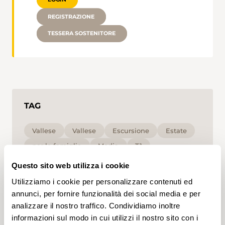
REGISTRAZIONE
TESSERA SOSTENITORE
TAG
Vallese
Vallese
Escursione
Estate
per le famiglie
Media
T1
Questo sito web utilizza i cookie
Cliccando su un tag, puoi aggiungerlo al tuo
Utilizziamo i cookie per personalizzare contenuti ed
account e ottenere contenuti personalizzati in base
ai tuoi interessi. I tag possono essere salvati solo in
annunci, per fornire funzionalità dei social media e per
un account.
analizzare il nostro traffico. Condividiamo inoltre
informazioni sul modo in cui utilizzi il nostro sito con i