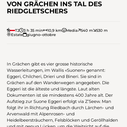
VON GRÄCHEN INS TAL DES
RIEDGLETSCHERS
T2
3 h 35 min
10,9 km
Media
540 m
530 m
Estate
giugno–ottobre
In Grächen gibt es vier grosse historische
Wasserleitungen, im Wallis «Suonen» genannt:
Eggeri, Chilcheri, Drieri und Bineri. Sie sind in
Grächen auf den Wanderwegen angegeben. Die
Eggeri ist die älteste und längste. Laut alten
Dokumenten ist sie mindestens 400 Jahre alt. Der
Aufstieg zur Suone Eggeri erfolgt via Z’Seew. Man
folgt ihr in Richtung Riedbach durch Lärchen- und
Arvenwald mit Alpenrosen- und
Heidelbeersträuchern, Felsblöcken und Geröllhalden
und mit genug Lücken, um die Weitsicht auf die