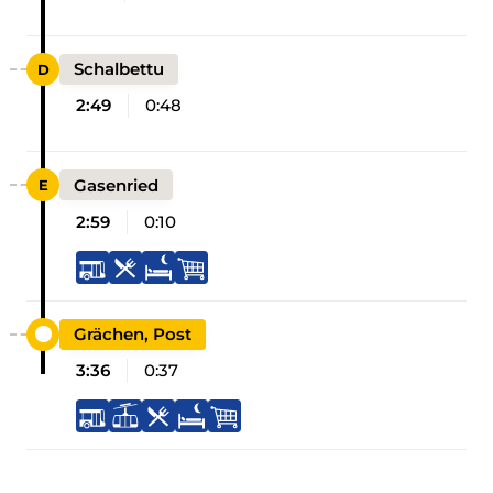
Schalbettu
2:49
0:48
Gasenried
2:59
0:10
Grächen, Post
3:36
0:37