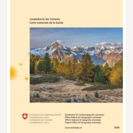
Zvierihalt lockt. Danach gehts auf einem
Zickzackweglein, das sich zwischen Steinen,
Felsbrocken und Felstürmen durchschlängelt,
hinunter Richtung Z’Seew. Nach diesem
anspruchsvollen Teilstück erwartet die
Wanderer eine Ruhebank, danach folgt ein
bequemer Weg weiter hinunter zum See. Kurz
davor quert die Wanderroute einen der
bekannten Walliser Bewässerungskanäle
entlang der Hänge, eine Suone. Etwas
unterhalb liegt der idyllische Badesee, der zu
einer letzten Rast einlädt. Auf der Südseite des
Sees, oberhalb des Strässchens, lassen sich in
der Kneipp‑Anlage auch noch die müden
Füsse erfrischen. Bis zur Postauto~ haltestelle
in Grächen sind es dann nur noch wenige
Minuten.