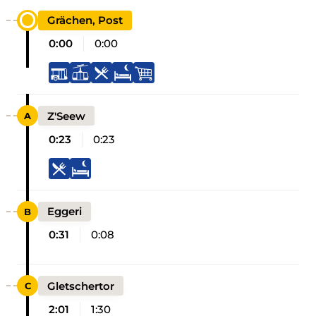
Grächen, Post
0:00
0:00
Z'Seew
0:23
0:23
Eggeri
0:31
0:08
Gletschertor
2:01
1:30