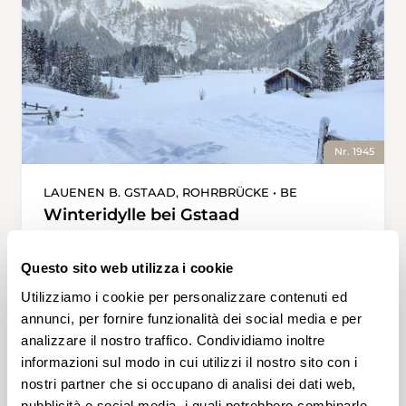
Nr. 1945
LAUENEN B. GSTAAD, ROHRBRÜCKE • BE
Winteridylle bei Gstaad
Eine Winterwanderung rund um den
zauberhaften Louwenesee verspricht ein
Questo sito web utilizza i cookie
unvergessliches Erlebnis in einer
Utilizziamo i cookie per personalizzare contenuti ed
märchenhaften Umgebung. Der idyllische See
annunci, per fornire funzionalità dei social media e per
am Ende des Louwenetals präsentiert sich im
analizzare il nostro traffico. Condividiamo inoltre
Winter inmitten einer zauberhaften Kulisse
2 h 40 min
8,1 km
Media
informazioni sul modo in cui utilizzi il nostro sito con i
aus verschneiten Berggipfeln und Wäldern.
nostri partner che si occupano di analisi dei dati web,
Ausgangspunkt dieser Wanderung ist das
pubblicità e social media, i quali potrebbero combinarle