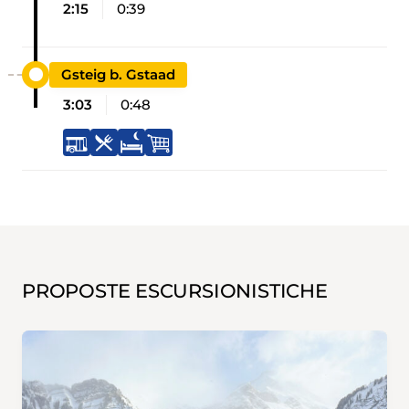
2:15
0:39
Gsteig b. Gstaad
3:03
0:48
PROPOSTE ESCURSIONISTICHE