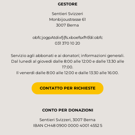
GESTORE
Sentieri Svizzeri
Monbijoustrasse 61
3007 Berna
obfc:jogpAtdixfj{fs.xboefsxfhf/di:obfc
031 370 10 20
Servizio agli abbonati e ai donatori; informazioni generali.
Dal lunedì al giovedì dalle 8:00 alle 12:00 e dalle 13:30 alle
17:00.
Il venerdì dalle 8:00 alle 12:00 e dalle 13:30 alle 16:00.
CONTATTO PER RICHIESTE
CONTO PER DONAZIONI
Sentieri Svizzeri, 3007 Berna
IBAN CH48 0900 0000 4001 4552 5