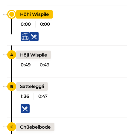
Höhi Wispile
0:00
0:00
Höji Wispile
0:49
0:49
Satteleggli
1:36
0:47
Chüebelbode