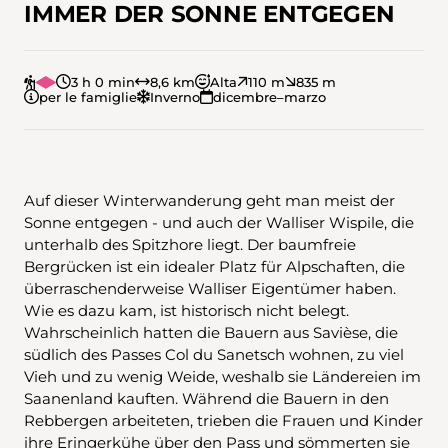
IMMER DER SONNE ENTGEGEN
3 h 0 min
8,6 km
Alta
110 m
835 m
per le famiglie
Inverno
dicembre–marzo
Auf dieser Winterwanderung geht man meist der
Sonne entgegen - und auch der Walliser Wispile, die
unterhalb des Spitzhore liegt. Der baumfreie
Bergrücken ist ein idealer Platz für Alpschaften, die
überraschenderweise Walliser Eigentümer haben.
Wie es dazu kam, ist historisch nicht belegt.
Wahrscheinlich hatten die Bauern aus Savièse, die
südlich des Passes Col du Sanetsch wohnen, zu viel
Vieh und zu wenig Weide, weshalb sie Ländereien im
Saanenland kauften. Während die Bauern in den
Rebbergen arbeiteten, trieben die Frauen und Kinder
ihre Eringerkühe über den Pass und sömmerten sie