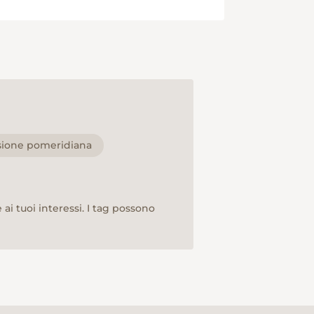
sione pomeridiana
ai tuoi interessi. I tag possono