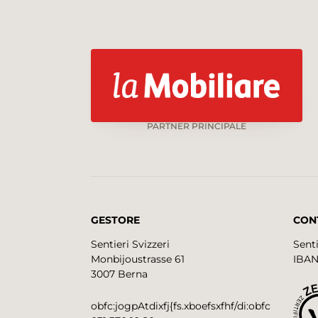
PARTNER PRINCIPALE
GESTORE
CON
Sentieri Svizzeri
Senti
Monbijoustrasse 61
IBAN
3007 Berna
obfc:jogpAtdixfj{fs.xboefsxfhf/di:obfc