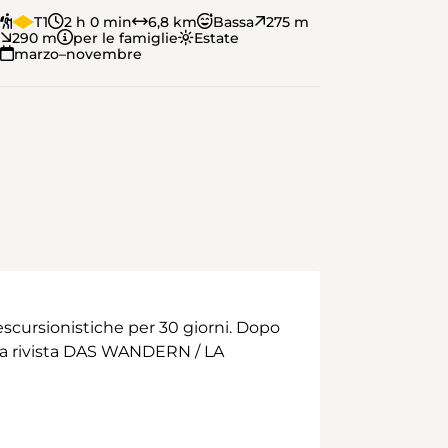
T1
2 h 0 min
6,8 km
Bassa
275 m
290 m
per le famiglie
Estate
marzo–novembre
scursionistiche per 30 giorni. Dopo
 alla rivista DAS WANDERN / LA