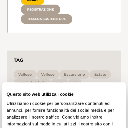
REGISTRAZIONE
TESSERA SOSTENITORE
TAG
Vallese
Vallese
Escursione
Estate
per le famiglie
Alta
T1
Questo sito web utilizza i cookie
Cliccando su un tag, puoi aggiungerlo al tuo
Utilizziamo i cookie per personalizzare contenuti ed
account e ottenere contenuti personalizzati in base
ai tuoi interessi. I tag possono essere salvati solo in
annunci, per fornire funzionalità dei social media e per
un account.
analizzare il nostro traffico. Condividiamo inoltre
informazioni sul modo in cui utilizzi il nostro sito con i