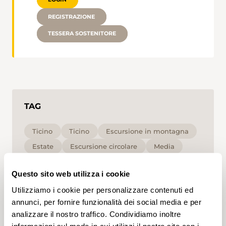
REGISTRAZIONE
TESSERA SOSTENITORE
TAG
Ticino
Ticino
Escursione in montagna
Estate
Escursione circolare
Media
T2
Questo sito web utilizza i cookie
Cliccando su un tag, puoi aggiungerlo al tuo
Utilizziamo i cookie per personalizzare contenuti ed
account e ottenere contenuti personalizzati in base
annunci, per fornire funzionalità dei social media e per
ai tuoi interessi. I tag possono essere salvati solo in
analizzare il nostro traffico. Condividiamo inoltre
un account.