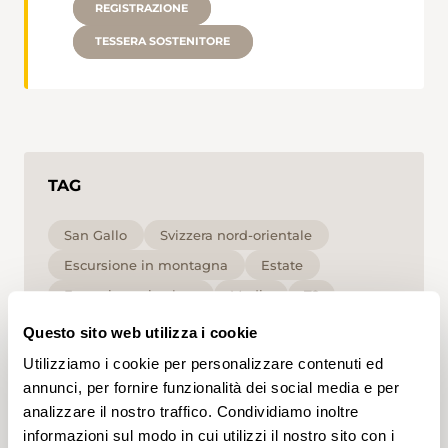
REGISTRAZIONE
TESSERA SOSTENITORE
TAG
San Gallo
Svizzera nord-orientale
Escursione in montagna
Estate
Escursione circolare
Media
T2
Questo sito web utilizza i cookie
Cliccando su un tag, puoi aggiungerlo al tuo
Utilizziamo i cookie per personalizzare contenuti ed
account e ottenere contenuti personalizzati in base
ai tuoi interessi. I tag possono essere salvati solo in
annunci, per fornire funzionalità dei social media e per
un account.
analizzare il nostro traffico. Condividiamo inoltre
informazioni sul modo in cui utilizzi il nostro sito con i