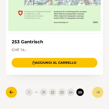
253 Gantrisch
CHF 14.-
AGGIUNGI AL CARRELLO
…
1
21
22
23
24
25