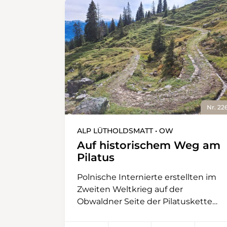
Nr. 22
ALP LÜTHOLDSMATT • OW
Auf historischem Weg am
Pilatus
Polnische Internierte erstellten im
Zweiten Weltkrieg auf der
Obwaldner Seite der Pilatuskette
ein Kleinod der Wegebaukunst: Der
gepflasterte Weg, der sich