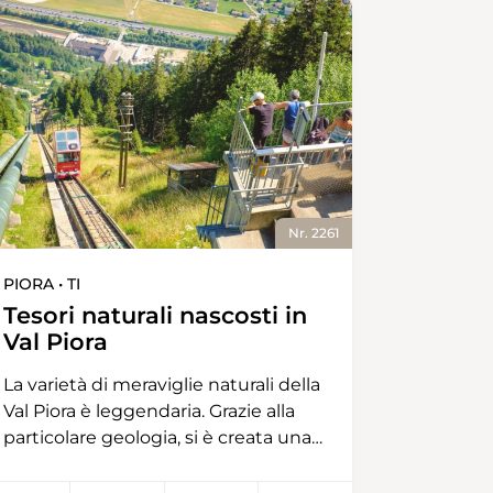
Nr. 2261
PIORA • TI
Tesori naturali nascosti in
Val Piora
La varietà di meraviglie naturali della
Val Piora è leggendaria. Grazie alla
particolare geologia, si è creata una
ricchezza di paesaggi e habitat. Oltre
ai sedimenti della cosiddetta