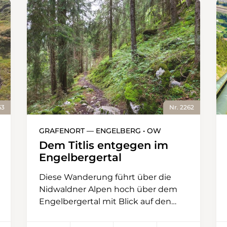
63
Nr. 2262
GRAFENORT — ENGELBERG • OW
Dem Titlis entgegen im
Engelbergertal
Diese Wanderung führt über die
Nidwaldner Alpen hoch über dem
Engelbergertal mit Blick auf den
Titlis, die Spannorte und die
Wendenstöcke. Ausgangspunkt ist