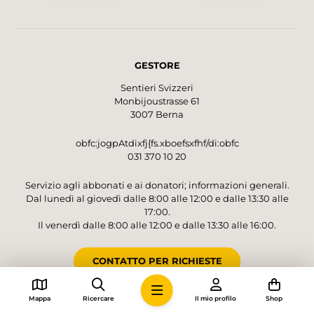
Caquerelle, bietet sich ein Zwischenstopp im
Restaurant an, bevor es über Wiesen und
Weiden sanft den Hügel hinuntergeht. Wieder
im Tal unten angekommen, findet man sich
GESTORE
plötzlich der Autobahneinfahrt von St-Ursanne
gegenüber. Ein kurzer, lauter Abschnitt, bevor
Sentieri Svizzeri
die Wanderung mit dem imposanten
Monbijoustrasse 61
Eisenbahnviadukt Combe Maran, der
3007 Berna
lauschigen Flusslandschaft und dem etwas
weiter flussabwärts gelegenen Altstädtchen
obfc:jogpAtdixfj{fs.xboefsxfhf/di:obfc
031 370 10 20
nochmals einige Höhepunkte liefert.
Servizio agli abbonati e ai donatori; informazioni generali.
Dal lunedì al giovedì dalle 8:00 alle 12:00 e dalle 13:30 alle
17:00.
Il venerdì dalle 8:00 alle 12:00 e dalle 13:30 alle 16:00.
CONTATTO PER RICHIESTE
Mappa
Ricercare
Il mio profilo
Shop
CONTO PER DONAZIONI