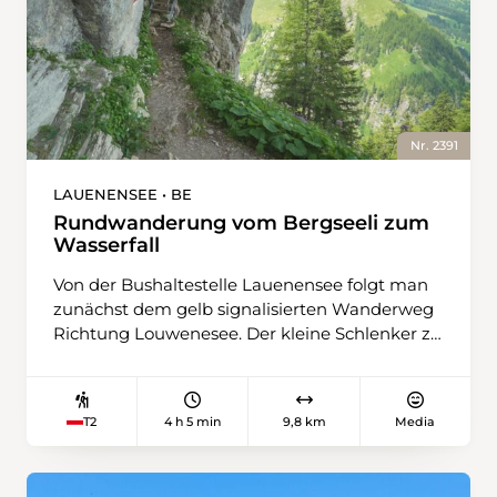
Nr. 2391
LAUENENSEE • BE
Rundwanderung vom Bergseeli zum
Wasserfall
Von der Bushaltestelle Lauenensee folgt man
zunächst dem gelb signalisierten Wanderweg
Richtung Louwenesee. Der kleine Schlenker zu
Beginn der Wanderung lohnt sich: Eingebettet
zwischen Moorflächen und Wiesen, spiegelt
das klare Wasser des Sees die Gipfel der
4 h 5 min
9,8 km
Media
T2
Umgebung. Für ein kurzes Wegstück folgt
man der Schweiz-Mobil-Route 307
südwestlich. Sobald die Steigung beginnt,