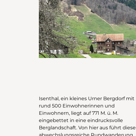
Isenthal, ein kleines Urner Bergdorf mit
schlängelt sich zwischen zahlreichen
rund 500 Einwohnerinnen und
Föhren hindurch, die dem Abschnitt
Einwohnern, liegt auf 771 M. ü. M.
einen beinahe mediterranen Charakter
eingebettet in eine eindrucksvolle
verleihen. Rund zwei Stunden nach dem
Berglandschaft. Von hier aus führt diese
Start in Isenthal ist der höchste Punkt
abwechslungsreiche Rundwanderung
der Wanderung auf 1413 Metern erreicht.