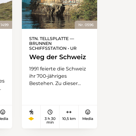
 1499
Nr. 0596
STN. TELLSPLATTE —
BRUNNEN
SCHIFFSSTATION • UR
Weg der Schweiz
1991 feierte die Schweiz
ihr 700‑jähriges
es
Bestehen. Zu dieser
700‑Jahr‑Feier der
Schweiz wurde rund um
den Urnersee, den
südlichsten und
s
edia
3 h 30
10,5 km
Media
romantischsten Teil des
min
r
Vierwaldstättersees, ein
abwechslungsreicher