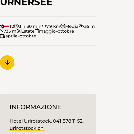
URNERSEE
T2
3 h 30 min
7,9 km
Media
735 m
735 m
Estate
maggio–ottobre
aprile–ottobre
INFORMAZIONE
Hotel Urirotstock, 041 878 11 52,
urirotstock.ch