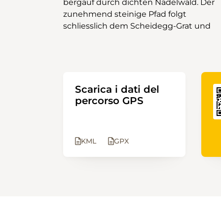
bergauf durch dichten Nadelwald. Der
vorhanden sind, empfiehlt es sich,
zunehmend steinige Pfad folgt
schliesslich dem Scheidegg-Grat und
Scarica i dati del
percorso GPS
KML
GPX