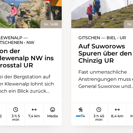
Nr. 1498
Nr.
LEWENALP —
GITSCHEN — BIEL • UR
ITSCHENEN • NW
Auf Suworows
on der
Spuren über den
lewenalp NW ins
Chinzig UR
rosstal UR
Fast unmenschliche
ei der Bergstation auf
Anstrengungen muss 
er Klewenalp lohnt sich
General Suworow und
och ein Blick zurück
seine 21 000 Mannen
uf den
gekostet haben, als sie
ierwaldstättersee,
Ende September 1799
inüber zur Rigi oder
über den Gotthardpas
2
3 h 5
7,4 km
Media
T4
3 h 45
8,4 km
M
eiter ostwärts zu den
min
min
nach Altdorf und weite
ythen, bevor man in
über den Chinzigpass