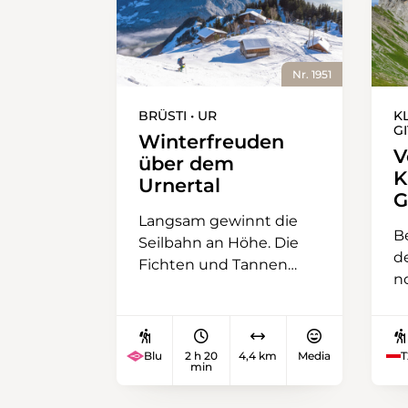
Nr. 1951
BRÜSTI • UR
K
G
Winterfreuden
V
über dem
K
Urnertal
G
Langsam gewinnt die
B
Seilbahn an Höhe. Die
d
Fichten und Tannen
n
sind behangen mit einer
a
dicken Schnee- und
V
Raureifschicht. Kurz vor
h
der Bergstation ändert
Blu
2 h 20
4,4 km
Media
T
w
min
sich das Bild, das Weiss
M
ist von den Tannästen