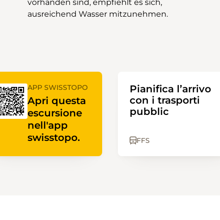
ausreichend Wasser mitzunehmen.
APP SWISSTOPO
Pianifica l’arrivo
con i trasporti
Apri questa
pubblic
escursione
nell'app
swisstopo.
FFS