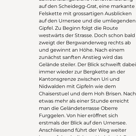
auf den Scheidegg-Grat, eine markante
Durch die Bäume hindurch zeigen sich
Felskette mit grossartigen Ausblicken
im Süden Gipfel wie der Brunnistock, der
auf den Urnersee und die umliegenden
Urirotstock und der Schlieren. Im
Gipfel. Zu Beginn folgt die Route
zweiten Teil der Wanderung folgt die
westwärts der Strasse. Doch schon bald
Route dem Grat ostwärts. Dabei eröffnen
zweigt der Bergwanderweg rechts ab
sich immer neue Perspektiven auf den
und gewinnt an Höhe. Nach einem
Urnersee, den südlichsten Arm des
zunächst sanften Anstieg wird das
Vierwaldstättersees. In der Ferne ist die
Gelände steiler. Der Blick schweift dabei
Kantonshauptstadt Altdorf zu erkennen.
immer wieder zur Bergkette an der
Ab Oberbärchi führt der Weg zurück ins
Kantonsgrenze zwischen Uri und
Tal. Der Weg ist durchgehend gut
Nidwalden mit Gipfeln wie dem
signalisiert und weist keine
Chaiserstuel und dem Hoh Brisen. Nach
ausgesetzten oder absturzgefährdeten
etwas mehr als einer Stunde erreicht
Stellen auf. Die Wanderung verlangt
man die Geländeterrasse Oberre
aufgrund der Länge und der
Furggelen. Von hier eröffnet sich
Höhenmeter dennoch eine gute
erstmals der Blick auf den Urnersee.
Grundkondition. Da auf den
Anschliessend führt der Weg weiter
Höhenzügen keine Wasserstellen