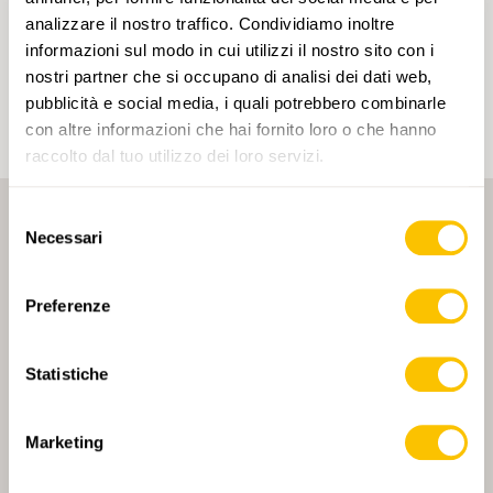
Cliccando su un tag, puoi aggiungerlo al tuo
analizzare il nostro traffico. Condividiamo inoltre
account e ottenere contenuti personalizzati in base
informazioni sul modo in cui utilizzi il nostro sito con i
ai tuoi interessi. I tag possono essere salvati solo in
un account.
nostri partner che si occupano di analisi dei dati web,
pubblicità e social media, i quali potrebbero combinarle
con altre informazioni che hai fornito loro o che hanno
raccolto dal tuo utilizzo dei loro servizi.
Selezione
Necessari
del
consenso
Preferenze
PARTNER PRINCIPALE
Statistiche
Marketing
PARTNER PRINCIPALE E PARTNER DI TRASPORTO