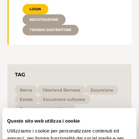
LOGIN
REGISTRAZIONE
TESSERA SOSTENITORE
TAG
Berna
Oberland Bernese
Escursione
Estate
Escursione culturale
Escursione pomeridiana
Escursione lungo le rive
per le famiglie
Questo sito web utilizza i cookie
Alta
T1
Utilizziamo i cookie per personalizzare contenuti ed
annunci, per fornire funzionalità dei social media e per