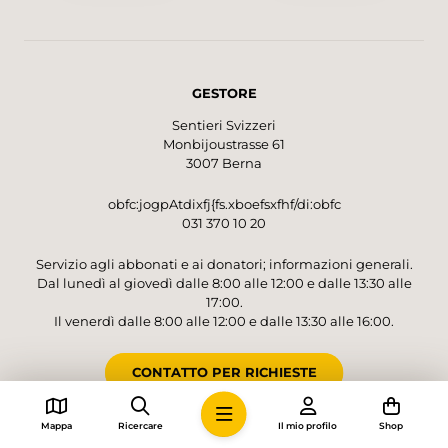
Caquerelle, bietet sich ein Zwischenstopp im
Restaurant an, bevor es über Wiesen und
Weiden sanft den Hügel hinuntergeht. Wieder
im Tal unten angekommen, findet man sich
GESTORE
plötzlich der Autobahneinfahrt von St-Ursanne
gegenüber. Ein kurzer, lauter Abschnitt, bevor
Sentieri Svizzeri
die Wanderung mit dem imposanten
Monbijoustrasse 61
Eisenbahnviadukt Combe Maran, der
3007 Berna
lauschigen Flusslandschaft und dem etwas
weiter flussabwärts gelegenen Altstädtchen
obfc:jogpAtdixfj{fs.xboefsxfhf/di:obfc
031 370 10 20
nochmals einige Höhepunkte liefert.
Servizio agli abbonati e ai donatori; informazioni generali.
Dal lunedì al giovedì dalle 8:00 alle 12:00 e dalle 13:30 alle
17:00.
Il venerdì dalle 8:00 alle 12:00 e dalle 13:30 alle 16:00.
CONTATTO PER RICHIESTE
Mappa
Ricercare
Il mio profilo
Shop
CONTO PER DONAZIONI