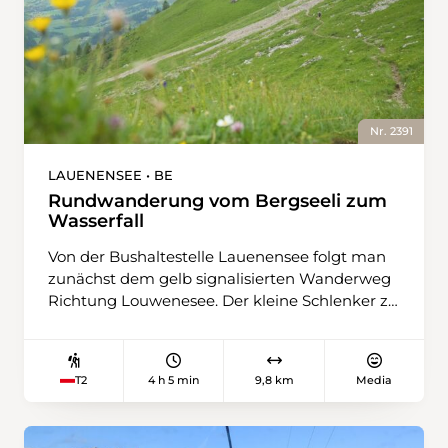
Nr. 2391
LAUENENSEE • BE
Rundwanderung vom Bergseeli zum
Wasserfall
Von der Bushaltestelle Lauenensee folgt man
zunächst dem gelb signalisierten Wanderweg
Richtung Louwenesee. Der kleine Schlenker zu
Beginn der Wanderung lohnt sich: Eingebettet
zwischen Moorflächen und Wiesen, spiegelt
das klare Wasser des Sees die Gipfel der
4 h 5 min
9,8 km
Media
T2
Umgebung. Für ein kurzes Wegstück folgt
man der Schweiz-Mobil-Route 307
südwestlich. Sobald die Steigung beginnt,