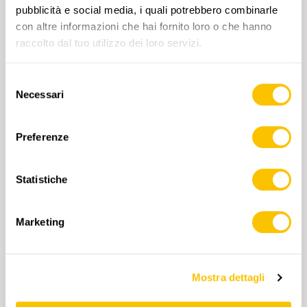
pubblicità e social media, i quali potrebbero combinarle
con altre informazioni che hai fornito loro o che hanno
raccolto dal tuo utilizzo dei loro servizi.
INDIRIZZO E-MAIL
Selezione
Necessari
del
consenso
Preferenze
COMPLEANNO
Statistiche
Marketing
Verifica Anti-Robot
Clicca per iniziare
Mostra dettagli
Friendly
Captcha ⇗