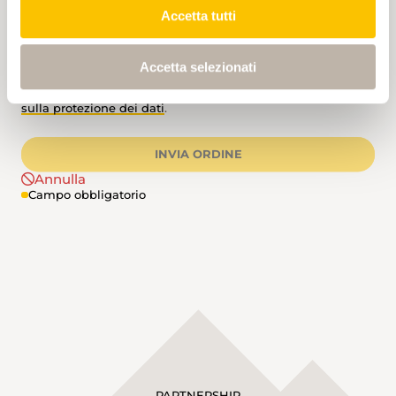
Accetta tutti
Ho letto e accetto le
termini e condizioni generali
.
Accetta selezionati
Con l’invio del modulo, confermo di avere letto
l’informativa
sulla protezione dei dati
.
INVIA ORDINE
Annulla
Campo obbligatorio
PARTNERSHIP