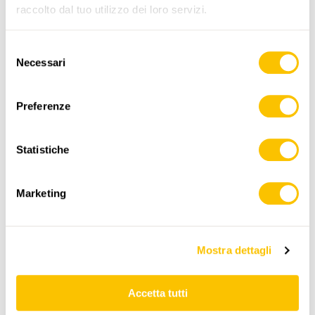
www.sentieri-svizzeri.ch
raccolto dal tuo utilizzo dei loro servizi.
Selezione
,
swisstopo
Necessari
del
consenso
Dati:
Preferenze
Statistiche
Marketing
ITINERARIO
PROFILO DI ALTEZZA
Mostra dettagli
Brünig-Hasliberg, Bahnhof
0:00
0:00
Accetta tutti