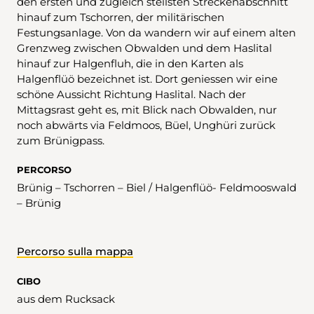
den ersten und zugleich steilsten Streckenabschnitt
hinauf zum Tschorren, der militärischen
Festungsanlage. Von da wandern wir auf einem alten
Grenzweg zwischen Obwalden und dem Haslital
hinauf zur Halgenfluh, die in den Karten als
Halgenflüö bezeichnet ist. Dort geniessen wir eine
schöne Aussicht Richtung Haslital. Nach der
Mittagsrast geht es, mit Blick nach Obwalden, nur
noch abwärts via Feldmoos, Büel, Unghüri zurück
zum Brünigpass.
PERCORSO
Brünig – Tschorren – Biel / Halgenflüö- Feldmooswald
– Brünig
Percorso sulla mappa
CIBO
aus dem Rucksack