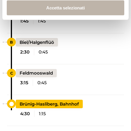
Accetta selezionati
Tschorren
1:45
1:45
Biel/Halgenflüö
2:30
0:45
Feldmooswald
3:15
0:45
Brünig-Hasliberg, Bahnhof
4:30
1:15