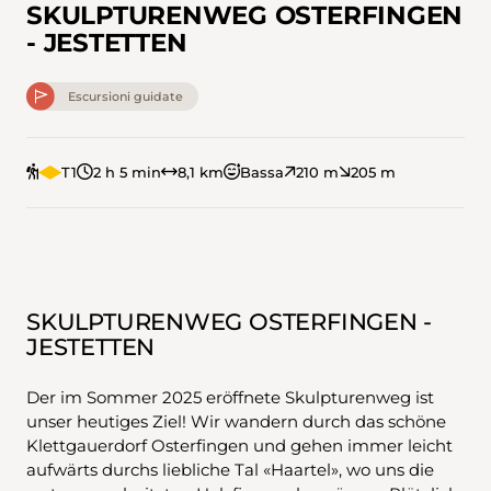
SKULPTURENWEG OSTERFINGEN
- JESTETTEN
Escursioni guidate
T1
2 h 5 min
8,1 km
Bassa
210 m
205 m
SKULPTURENWEG OSTERFINGEN -
JESTETTEN
Der im Sommer 2025 eröffnete Skulpturenweg ist
unser heutiges Ziel! Wir wandern durch das schöne
Klettgauerdorf Osterfingen und gehen immer leicht
aufwärts durchs liebliche Tal «Haartel», wo uns die