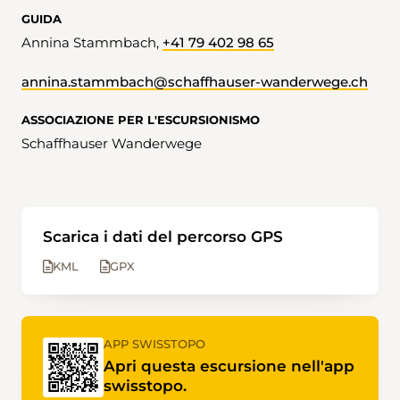
GUIDA
Annina Stammbach,
+41 79 402 98 65
annina.stammbach@schaffhauser-wanderwege.ch
ASSOCIAZIONE PER L'ESCURSIONISMO
Schaffhauser Wanderwege
Scarica i dati del percorso GPS
KML
GPX
APP SWISSTOPO
Apri questa escursione nell'app
swisstopo.