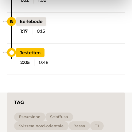
1:02
1:02
Eerlebode
1:17
0:15
Jestetten
2:05
0:48
TAG
Escursione
Sciaffusa
Svizzera nord-orientale
Bassa
T1