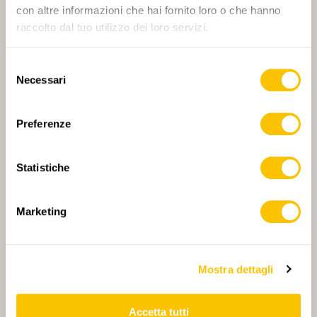
con altre informazioni che hai fornito loro o che hanno
raccolto dal tuo utilizzo dei loro servizi.
Selezione
Necessari
PARTNER PRINCIPALE
del
consenso
Preferenze
Statistiche
PARTNER PRINCIPALE E PARTNER DI TRASPORTO
Marketing
PARTNER
PARTNER
Mostra dettagli
Accetta tutti
GESTORE