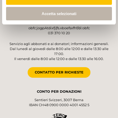
Sentieri Svizzeri
Monbijoustrasse 61
Accetta selezionati
3007 Berna
obfc:jogpAtdixfj{fs.xboefsxfhf/di:obfc
031 370 10 20
Servizio agli abbonati e ai donatori; informazioni generali.
Dal lunedì al giovedì dalle 8:00 alle 12:00 e dalle 13:30 alle
17:00.
Il venerdì dalle 8:00 alle 12:00 e dalle 13:30 alle 16:00.
CONTATTO PER RICHIESTE
CONTO PER DONAZIONI
Sentieri Svizzeri, 3007 Berna
IBAN CH48 0900 0000 4001 4552 5