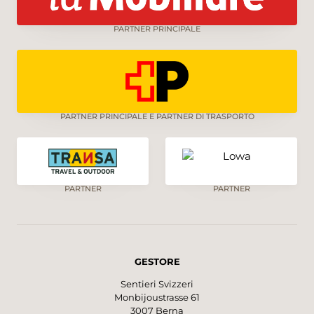
durch farnreichen Wald zur Bergstation
Rossweid zurück. Bis spät im Herbst blühen
PARTNER PRINCIPALE
am Wegrand noch vereinzelte rote
Weidenröschen und weisser Moor-Geissbart.
PARTNER PRINCIPALE E PARTNER DI TRASPORTO
PARTNER
PARTNER
GESTORE
Sentieri Svizzeri
Monbijoustrasse 61
3007 Berna