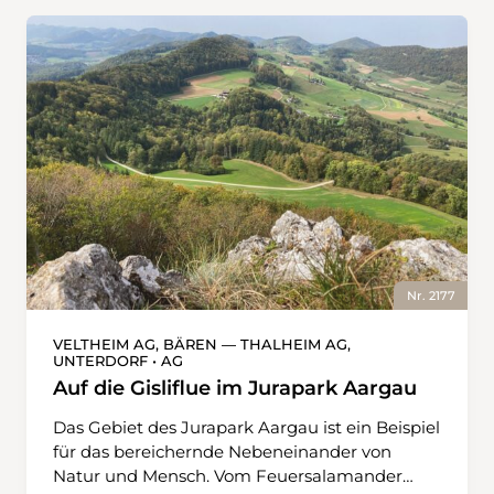
Wegführung etwas Aufmerksamkeit. Der
Abschnitt nach Chalet de Yens führt über
Karstfelder und an Dolinen vorbei auf den
Gipfel des Mont Tendre. Hier ist Trittsicherheit
gefragt. Der Aufstieg wird mit einer
Panoramasicht über das riesige Waldgebiet
Grand Risoux, das Vallée de Joux bis zum
Genfersee und zu den Alpen belohnt. Der
Abstieg führt bei der Alpage du Mont Tendre
mit Einkehrmöglichkeit vorbei. Über
ausgedehnte, baumbestandene Weiden und
Waldabschnitte leitet der Wanderweg
Nr. 2177
hinunter nach L’Abbaye am Lac de Joux.
VELTHEIM AG, BÄREN — THALHEIM AG,
UNTERDORF • AG
Auf die Gisliflue im Jurapark Aargau
Das Gebiet des Jurapark Aargau ist ein Beispiel
für das bereichernde Nebeneinander von
Natur und Mensch. Vom Feuersalamander