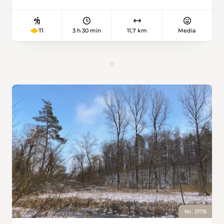
über Glühwürmchen bis zum Eisvogel,
seltenen Orchideen und Wildrosen kommen
hier die unterschiedlichsten Tiere und
3 h 30 min
11,7 km
Media
T1
Pflanzen vor. Die Wanderung beginnt im
kleinen Ort Veltheim, dessen Geschichte bis in
die Römerzeit im 1. Jahrhundert n. Chr.
zurückreicht. Der Wanderweg führt durch den
herbstlichen Laubmischwald auf den Gipfel
der Gisliflue. Dieser grossartige Aussichtspunkt
bietet Sicht vom Jura über die Vogesen zum
Schwarzwald und übers Mittelland zu den
Alpen. Im felsigen Gipfelbereich der Gisliflue
wachsen seltene Felsenpflanzen, die wie
Steinbrech-Felsennelke sogar noch im Herbst
am Blühen sind. Der Abstieg verläuft zuerst
auf einem schmalen Pfad über eine kurze
Steilstufe, die etwas Trittsicherheit verlangt.
Danach geht es wieder auf breiteren Wegen
hinunter zum Gatter, einem Einschnitt im
Grat. Bald darauf taucht der Wanderweg aus
Nr. 2178
dem Wald auf und führt an Höfen vorbei