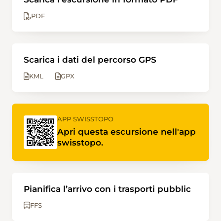
PDF
Scarica i dati del percorso GPS
KML
GPX
APP SWISSTOPO
Apri questa escursione nell'app
swisstopo.
Pianifica l’arrivo con i trasporti pubblic
FFS