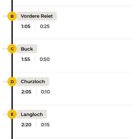
Vordere Reiet
1:05
0:25
Buck
1:55
0:50
Churzloch
2:05
0:10
Langloch
2:20
0:15