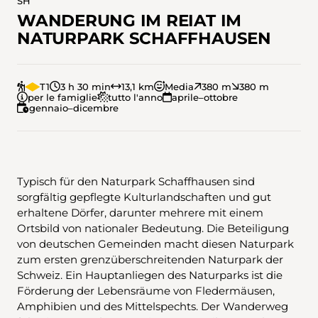
SH
WANDERUNG IM REIAT IM
NATURPARK SCHAFFHAUSEN
T1
3 h 30 min
13,1 km
Media
380 m
380 m
per le famiglie
tutto l'anno
aprile–ottobre
gennaio–dicembre
Typisch für den Naturpark Schaffhausen sind
sorgfältig gepflegte Kulturlandschaften und gut
erhaltene Dörfer, darunter mehrere mit einem
Ortsbild von nationaler Bedeutung. Die Beteiligung
von deutschen Gemeinden macht diesen Naturpark
zum ersten grenzüberschreitenden Naturpark der
Schweiz. Ein Hauptanliegen des Naturparks ist die
Förderung der Lebensräume von Fledermäusen,
Amphibien und des Mittelspechts. Der Wanderweg