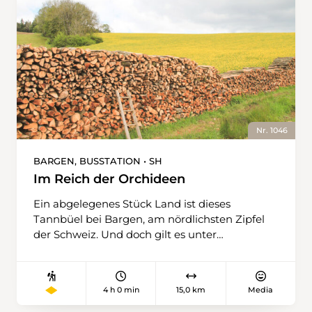
Nr. 1046
BARGEN, BUSSTATION • SH
Im Reich der Orchideen
Ein abgelegenes Stück Land ist dieses
Tannbüel bei Bargen, am nördlichsten Zipfel
der Schweiz. Und doch gilt es unter
Botanikerinnen und Botanikern als einer der
bekanntesten Flecken im ganzen Land. Wer
Orchideen liebt, der pilgert im Frühling
4 h 0 min
15,0 km
Media
hierher, dann nämlich, wenn hier Tausende
von Frauenschuhen blühen. Ende des 19.