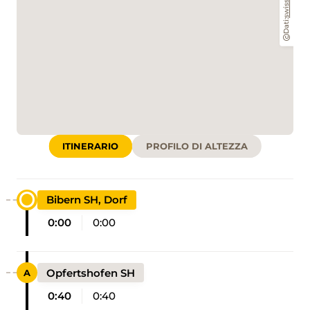
swisstopo
Dati:
ITINERARIO
PROFILO DI ALTEZZA
Bibern SH, Dorf
0:00
0:00
Opfertshofen SH
0:40
0:40